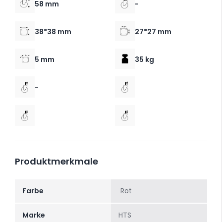
58 mm
-
38*38 mm
27*27 mm
5 mm
35 kg
-
Produktmerkmale
Farbe
Rot
Marke
HTS