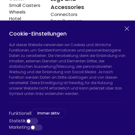
Small Casters
Accessories
Wheels
Connectors
Hotel
Door Bumpers
Equipment
Chair Legs
Casters
Cookie-Einstellungen
Auf dieser Website verwenden wir Cookies und ähnliche
Funktionen, um Geräteinformationen und personenbezogene
Daten zu verarbeiten. Die Verarbeitung dient der Einbindung von
Hadımköy Fabrik:
Atatürk Sanayi Bölgesi,
Inhalten, externen Diensten und Elementen Dritter, der
Uzunçayır Caddesi, No:11 Hadımköy, 34555
statistischen Auswertung/Messung, der personalisierten
Arnavutköy/İstanbul
Werbung und der Einbindung von Social Media. Je nach
Funktion werden Daten an Dritte übertragen und von diesen
Telefon:
+90 212 640 66 46
verarbeitet. Diese Einwilligung ist freiwillig, für die Nutzung
unserer Website nicht erforderlich und kann jederzeit über das
E-Mail:
export@htsteker.com
Symbol unten links widerrufen werden.
Bayrampaşa Store:
Kocatepe, 50. Yıl Cd No:63
D:a, 34045 Bayrampaşa/İstanbul
Funktionell
Immer aktiv
Telefon:
+90 530 044 64 87
Statistik
Marketing
E-Mail:
info@htsteker.com