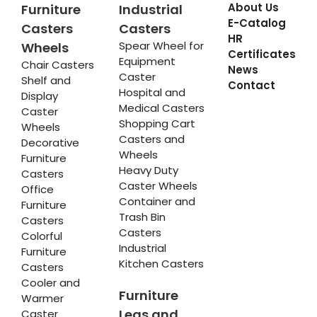
About Us
Furniture
Industrial
E-Catalog
Casters
Casters
HR
Spear Wheel for
Wheels
Certificates
Equipment
Chair Casters
News
Caster
Shelf and
Contact
Hospital and
Display
Medical Casters
Caster
Shopping Cart
Wheels
Casters and
Decorative
Wheels
Furniture
Heavy Duty
Casters
Caster Wheels
Office
Container and
Furniture
Trash Bin
Casters
Casters
Colorful
Industrial
Furniture
Kitchen Casters
Casters
Cooler and
Furniture
Warmer
Legs and
Caster