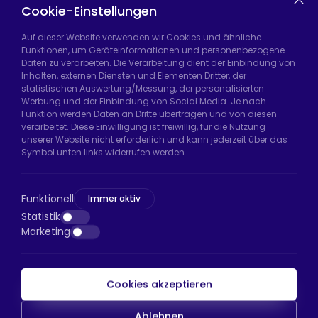
Casters
Cookie-Einstellungen
Auf dieser Website verwenden wir Cookies und ähnliche
Funktionen, um Geräteinformationen und personenbezogene
Daten zu verarbeiten. Die Verarbeitung dient der Einbindung von
Hadımköy Fabrik:
Atatürk Sanayi Bölgesi,
Inhalten, externen Diensten und Elementen Dritter, der
Uzunçayır Caddesi, No:11 Hadımköy, 34555
statistischen Auswertung/Messung, der personalisierten
Arnavutköy/İstanbul
Werbung und der Einbindung von Social Media. Je nach
Funktion werden Daten an Dritte übertragen und von diesen
Telefon:
+90 212 640 66 46
verarbeitet. Diese Einwilligung ist freiwillig, für die Nutzung
unserer Website nicht erforderlich und kann jederzeit über das
E-Mail:
export@htsteker.com
Symbol unten links widerrufen werden.
Bayrampaşa Store:
Kocatepe, 50. Yıl Cd No:63
D:a, 34045 Bayrampaşa/İstanbul
Funktionell
Immer aktiv
Telefon:
+90 530 044 64 87
Statistik
Marketing
E-Mail:
info@htsteker.com
Cookies akzeptieren
HTS-Zahlung
Ablehnen