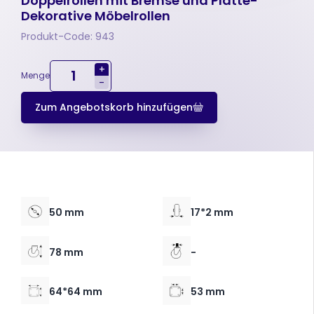
Doppelrollen mit Bremse und Platte-
Dekorative Möbelrollen
Produkt-Code: 943
+
Menge
-
Zum Angebotskorb hinzufügen
50 mm
17*2 mm
78 mm
-
64*64 mm
53 mm