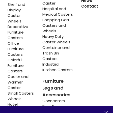
News
Caster
Shelf and
Contact
Hospital and
Display
Medical Casters
Caster
Shopping Cart
Wheels
Casters and
Decorative
Wheels
Furniture
Heavy Duty
Casters
Caster Wheels
Office
Container and
Furniture
Trash Bin
Casters
Casters
Colorful
Industrial
Furniture
Kitchen Casters
Casters
Cooler and
Furniture
Warmer
Legs and
Caster
Small Casters
Accessories
Wheels
Connectors
Hotel
Door Bumpers
Equipment
Chair Legs