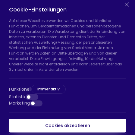
Equipment
Chair Legs
Casters
Cookie-Einstellungen
Auf dieser Website verwenden wir Cookies und ähnliche
Funktionen, um Geräteinformationen und personenbezogene
Daten zu verarbeiten. Die Verarbeitung dient der Einbindung von
Hadımköy Fabrik:
Atatürk Sanayi Bölgesi,
Inhalten, externen Diensten und Elementen Dritter, der
Uzunçayır Caddesi, No:11 Hadımköy, 34555
statistischen Auswertung/Messung, der personalisierten
Arnavutköy/İstanbul
Werbung und der Einbindung von Social Media. Je nach
Funktion werden Daten an Dritte übertragen und von diesen
Telefon:
+90 212 640 66 46
verarbeitet. Diese Einwilligung ist freiwillig, für die Nutzung
unserer Website nicht erforderlich und kann jederzeit über das
E-Mail:
export@htsteker.com
Symbol unten links widerrufen werden.
Bayrampaşa Store:
Kocatepe, 50. Yıl Cd No:63
D:a, 34045 Bayrampaşa/İstanbul
Funktionell
Immer aktiv
Telefon:
+90 530 044 64 87
Statistik
Marketing
E-Mail:
info@htsteker.com
Cookies akzeptieren
HTS-Zahlung