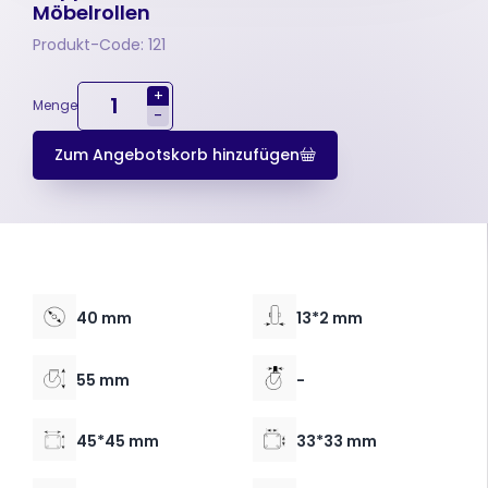
Möbelrollen
Produkt-Code: 121
+
Menge
-
Zum Angebotskorb hinzufügen
40 mm
13*2 mm
55 mm
-
45*45 mm
33*33 mm