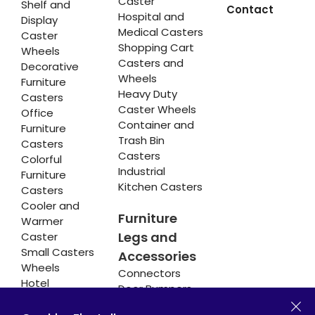
Caster
Shelf and
Contact
Hospital and
Display
Medical Casters
Caster
Shopping Cart
Wheels
Casters and
Decorative
Wheels
Furniture
Heavy Duty
Casters
Caster Wheels
Office
Container and
Furniture
Trash Bin
Casters
Casters
Colorful
Industrial
Furniture
Kitchen Casters
Casters
Cooler and
Furniture
Warmer
Legs and
Caster
Small Casters
Accessories
Wheels
Connectors
Hotel
Door Bumpers
Equipment
Chair Legs
Casters