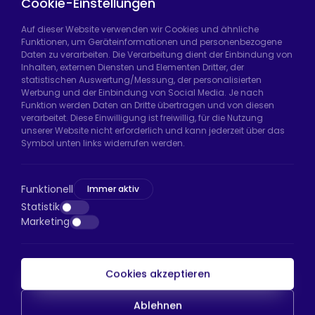
Cookie-Einstellungen
Auf dieser Website verwenden wir Cookies und ähnliche
Funktionen, um Geräteinformationen und personenbezogene
Daten zu verarbeiten. Die Verarbeitung dient der Einbindung von
Hadımköy Fabrik:
Atatürk Sanayi Bölgesi,
Inhalten, externen Diensten und Elementen Dritter, der
Uzunçayır Caddesi, No:11 Hadımköy, 34555
statistischen Auswertung/Messung, der personalisierten
Arnavutköy/İstanbul
Werbung und der Einbindung von Social Media. Je nach
Funktion werden Daten an Dritte übertragen und von diesen
Telefon:
+90 212 640 66 46
verarbeitet. Diese Einwilligung ist freiwillig, für die Nutzung
unserer Website nicht erforderlich und kann jederzeit über das
E-Mail:
export@htsteker.com
Symbol unten links widerrufen werden.
Bayrampaşa Store:
Kocatepe, 50. Yıl Cd No:63
D:a, 34045 Bayrampaşa/İstanbul
Funktionell
Immer aktiv
Telefon:
+90 530 044 64 87
Statistik
Marketing
E-Mail:
info@htsteker.com
Cookies akzeptieren
HTS-Zahlung
Ablehnen