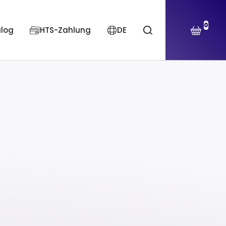
0
alog
HTS-Zahlung
DE