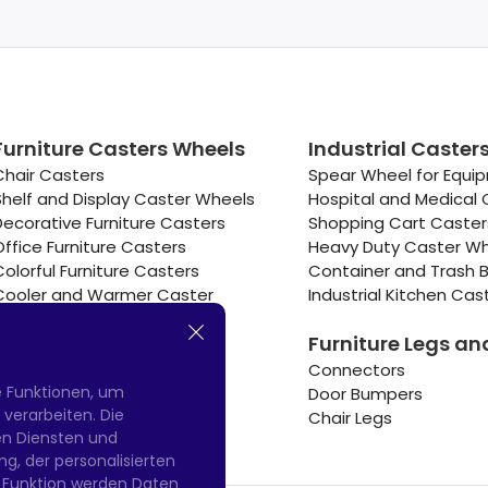
Furniture Casters Wheels
Industrial Caster
Chair Casters
Spear Wheel for Equi
Shelf and Display Caster Wheels
Hospital and Medical 
Decorative Furniture Casters
Shopping Cart Caste
Office Furniture Casters
Heavy Duty Caster W
Colorful Furniture Casters
Container and Trash B
Cooler and Warmer Caster
Industrial Kitchen Cas
Small Casters Wheels
Furniture Legs an
Hotel Equipment Casters
Connectors
e Funktionen, um
Door Bumpers
erarbeiten. Die
Chair Legs
nen Diensten und
g, der personalisierten
 Funktion werden Daten