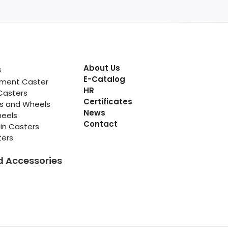
About Us
s
E-Catalog
pment Caster
HR
Casters
Certificates
rs and Wheels
News
heels
Contact
in Casters
ters
d Accessories