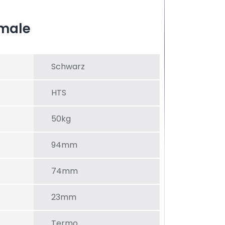
male
Schwarz
HTS
50kg
94mm
74mm
23mm
Termo