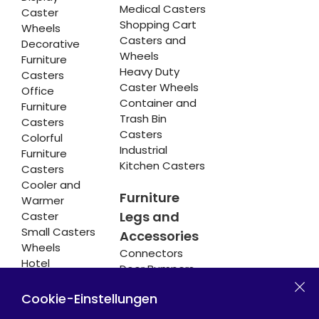
Medical Casters
Caster
Shopping Cart
Wheels
Casters and
Decorative
Wheels
Furniture
Heavy Duty
Casters
Caster Wheels
Office
Container and
Furniture
Trash Bin
Casters
Casters
Colorful
Industrial
Furniture
Kitchen Casters
Casters
Cooler and
Furniture
Warmer
Legs and
Caster
Small Casters
Accessories
Wheels
Connectors
Hotel
Door Bumpers
Equipment
Chair Legs
Casters
Cookie-Einstellungen