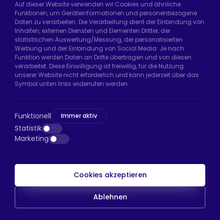
Auf dieser Website verwenden wir Cookies und ähnliche
Funktionen, um Geräteinformationen und personenbezogene
Daten zu verarbeiten. Die Verarbeitung dient der Einbindung von
Hadımköy Fabrik:
Atatürk Sanayi Bölgesi,
Inhalten, externen Diensten und Elementen Dritter, der
Uzunçayır Caddesi, No:11 Hadımköy, 34555
statistischen Auswertung/Messung, der personalisierten
Arnavutköy/İstanbul
Werbung und der Einbindung von Social Media. Je nach
Funktion werden Daten an Dritte übertragen und von diesen
Telefon:
+90 212 640 66 46
verarbeitet. Diese Einwilligung ist freiwillig, für die Nutzung
unserer Website nicht erforderlich und kann jederzeit über das
E-Mail:
export@htsteker.com
Symbol unten links widerrufen werden.
Bayrampaşa Store:
Kocatepe, 50. Yıl Cd No:63
D:a, 34045 Bayrampaşa/İstanbul
Funktionell
Immer aktiv
Telefon:
+90 530 044 64 87
Statistik
Marketing
E-Mail:
info@htsteker.com
Cookies akzeptieren
HTS-Zahlung
Ablehnen
Copyright © 2023 |
HTS - Tekerlek Sistemleri