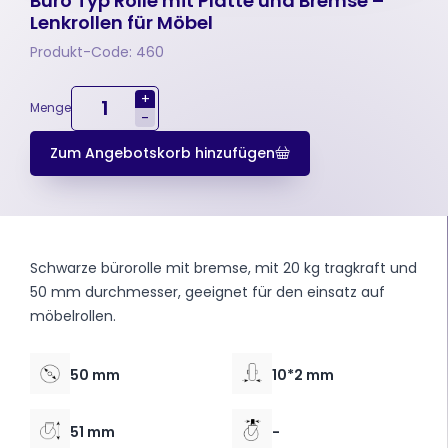
Büro Typ Rolle mit Platte und Bremse –
Lenkrollen für Möbel
Produkt-Code: 460
+
Menge
-
Zum Angebotskorb hinzufügen
Schwarze bürorolle mit bremse, mit 20 kg tragkraft und
50 mm durchmesser, geeignet für den einsatz auf
möbelrollen.
50 mm
10*2 mm
51 mm
-