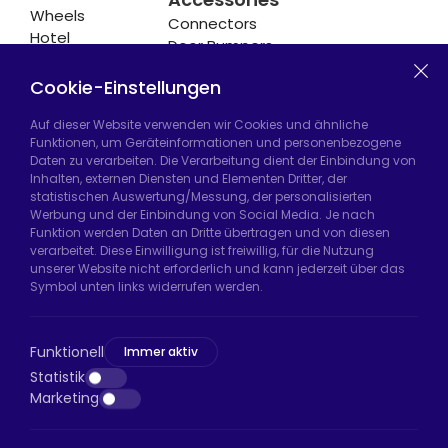
Wheels
Connectors
Hotel
Door Bumpers
Equipment
Chair Legs
Casters
Cookie-Einstellungen
Auf dieser Website verwenden wir Cookies und ähnliche
Funktionen, um Geräteinformationen und personenbezogene
Daten zu verarbeiten. Die Verarbeitung dient der Einbindung von
Hadımköy Fabrik:
Atatürk Sanayi Bölgesi,
Inhalten, externen Diensten und Elementen Dritter, der
Uzunçayır Caddesi, No:11 Hadımköy, 34555
statistischen Auswertung/Messung, der personalisierten
Arnavutköy/İstanbul
Werbung und der Einbindung von Social Media. Je nach
Funktion werden Daten an Dritte übertragen und von diesen
Telefon:
+90 212 640 66 46
verarbeitet. Diese Einwilligung ist freiwillig, für die Nutzung
unserer Website nicht erforderlich und kann jederzeit über das
E-Mail:
export@htsteker.com
Symbol unten links widerrufen werden.
Bayrampaşa Store:
Kocatepe, 50. Yıl Cd No:63
D:a, 34045 Bayrampaşa/İstanbul
Funktionell
Immer aktiv
Telefon:
+90 530 044 64 87
Statistik
Marketing
E-Mail:
info@htsteker.com