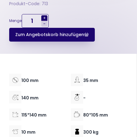
Produkt-Code: 713
+
Menge
-
Zum Angebotskorb hinzufügen
100 mm
35 mm
140 mm
-
115*140 mm
80*105 mm
10 mm
300 kg