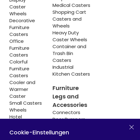
Medical Casters
Caster
Shopping Cart
Wheels
Casters and
Decorative
Wheels
Furniture
Heavy Duty
Casters
Caster Wheels
Office
Container and
Furniture
Trash Bin
Casters
Casters
Colorful
Industrial
Furniture
Kitchen Casters
Casters
Cooler and
Furniture
Warmer
Legs and
Caster
Small Casters
Accessories
Wheels
Connectors
Hotel
Door Bumpers
Equipment
Chair Legs
Casters
Cookie-Einstellungen