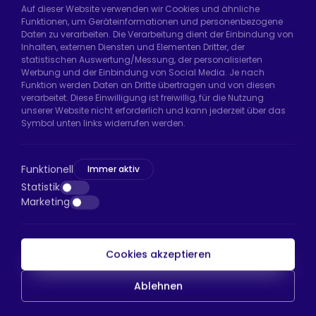
Auf dieser Website verwenden wir Cookies und ähnliche
Funktionen, um Geräteinformationen und personenbezogene
Daten zu verarbeiten. Die Verarbeitung dient der Einbindung von
Hadımköy Fabrik:
Atatürk Sanayi Bölgesi,
Inhalten, externen Diensten und Elementen Dritter, der
Uzunçayır Caddesi, No:11 Hadımköy, 34555
statistischen Auswertung/Messung, der personalisierten
Arnavutköy/İstanbul
Werbung und der Einbindung von Social Media. Je nach
Funktion werden Daten an Dritte übertragen und von diesen
Telefon:
+90 212 640 66 46
verarbeitet. Diese Einwilligung ist freiwillig, für die Nutzung
unserer Website nicht erforderlich und kann jederzeit über das
E-Mail:
export@htsteker.com
Symbol unten links widerrufen werden.
Bayrampaşa Store:
Kocatepe, 50. Yıl Cd No:63
D:a, 34045 Bayrampaşa/İstanbul
Funktionell
Immer aktiv
Telefon:
+90 530 044 64 87
Statistik
Marketing
E-Mail:
info@htsteker.com
Cookies akzeptieren
HTS-Zahlung
Ablehnen