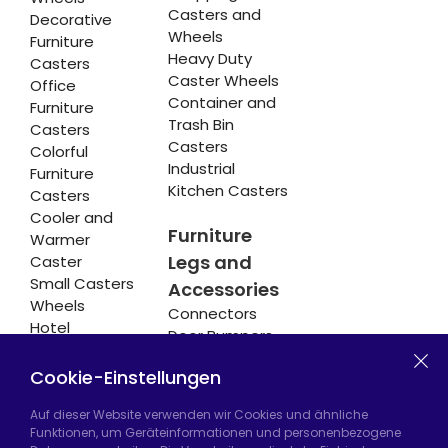
Casters and
Decorative
Wheels
Furniture
Heavy Duty
Casters
Caster Wheels
Office
Container and
Furniture
Trash Bin
Casters
Casters
Colorful
Industrial
Furniture
Kitchen Casters
Casters
Cooler and
Furniture
Warmer
Legs and
Caster
Small Casters
Accessories
Wheels
Connectors
Hotel
Door Bumpers
Equipment
Chair Legs
Casters
Cookie-Einstellungen
Auf dieser Website verwenden wir Cookies und ähnliche
Funktionen, um Geräteinformationen und personenbezogene