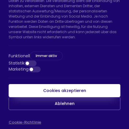
Daten zu verarbeiten. Die Verarbeitung dient der Einbindung von
Hadımköy Fabrik:
Atatürk Sanayi Bölgesi,
Inhalten, externen Diensten und Elementen Dritter, der
Uzunçayır Caddesi, No:11 Hadımköy, 34555
statistischen Auswertung/Messung, der personalisierten
Arnavutköy/İstanbul
Werbung und der Einbindung von Social Media. Je nach
Funktion werden Daten an Dritte übertragen und von diesen
Telefon:
+90 212 640 66 46
verarbeitet. Diese Einwilligung ist freiwillig, für die Nutzung
unserer Website nicht erforderlich und kann jederzeit über das
E-Mail:
export@htsteker.com
Symbol unten links widerrufen werden.
Bayrampaşa Store:
Kocatepe, 50. Yıl Cd No:63
D:a, 34045 Bayrampaşa/İstanbul
Funktionell
Immer aktiv
Telefon:
+90 530 044 64 87
Statistik
Marketing
E-Mail:
info@htsteker.com
Cookies akzeptieren
HTS-Zahlung
Ablehnen
Copyright © 2023 |
HTS - Tekerlek Sistemleri
WEB
Cookie-Richtlinie
İSTANBUL WEB TASARIM AJANSI - PENTA YAZIL
TASARIM