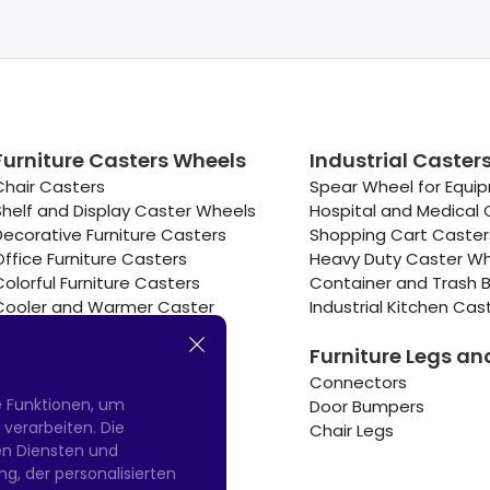
Furniture Casters Wheels
Industrial Caster
Chair Casters
Spear Wheel for Equi
Shelf and Display Caster Wheels
Hospital and Medical 
Decorative Furniture Casters
Shopping Cart Caste
Office Furniture Casters
Heavy Duty Caster W
Colorful Furniture Casters
Container and Trash B
Cooler and Warmer Caster
Industrial Kitchen Cas
Small Casters Wheels
Furniture Legs an
Hotel Equipment Casters
Connectors
e Funktionen, um
Door Bumpers
erarbeiten. Die
Chair Legs
nen Diensten und
g, der personalisierten