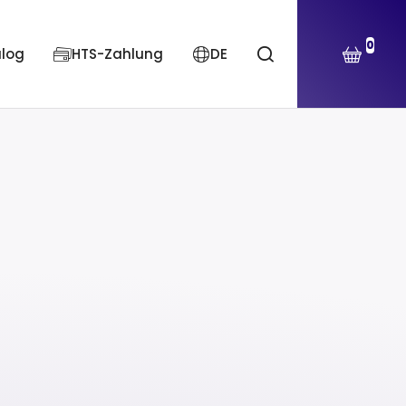
0
alog
HTS-Zahlung
DE