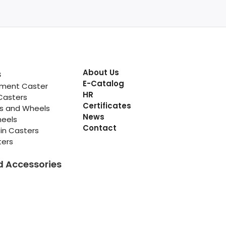
About Us
s
E-Catalog
pment Caster
HR
Casters
Certificates
rs and Wheels
News
heels
Contact
in Casters
ters
d Accessories