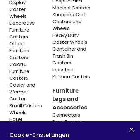
Hospital and
Display
Medical Casters
Caster
Shopping Cart
Wheels
Casters and
Decorative
Wheels
Furniture
Heavy Duty
Casters
Caster Wheels
Office
Container and
Furniture
Trash Bin
Casters
Casters
Colorful
Industrial
Furniture
Kitchen Casters
Casters
Cooler and
Furniture
Warmer
Legs and
Caster
Small Casters
Accessories
Wheels
Connectors
Hotel
Door Bumpers
Equipment
Chair Legs
Casters
Cookie-Einstellungen