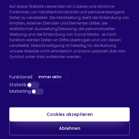
Auf dieser Website verwenden wir Cookies und ähnliche
Funktionen, um Geräteinformationen und personenbezogene
Daten zu verarbeiten. Die Verarbeitung dient der Einbindung von
Hadımköy Fabrik:
Atatürk Sanayi Bölgesi,
Inhalten, externen Diensten und Elementen Dritter, der
Uzunçayır Caddesi, No:11 Hadımköy, 34555
statistischen Auswertung/Messung, der personalisierten
Arnavutköy/İstanbul
Werbung und der Einbindung von Social Media. Je nach
Funktion werden Daten an Dritte übertragen und von diesen
Telefon:
+90 212 640 66 46
verarbeitet. Diese Einwilligung ist freiwillig, für die Nutzung
unserer Website nicht erforderlich und kann jederzeit über das
E-Mail:
export@htsteker.com
Symbol unten links widerrufen werden.
Bayrampaşa Store:
Kocatepe, 50. Yıl Cd No:63
D:a, 34045 Bayrampaşa/İstanbul
Funktionell
Immer aktiv
Telefon:
+90 530 044 64 87
Statistik
Marketing
E-Mail:
info@htsteker.com
Cookies akzeptieren
HTS-Zahlung
Ablehnen