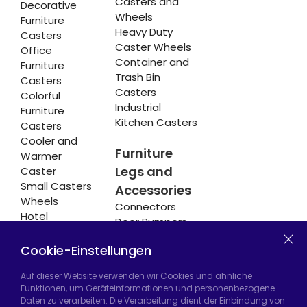
Casters and
Decorative
Wheels
Furniture
Heavy Duty
Casters
Caster Wheels
Office
Container and
Furniture
Trash Bin
Casters
Casters
Colorful
Industrial
Furniture
Kitchen Casters
Casters
Cooler and
Furniture
Warmer
Legs and
Caster
Small Casters
Accessories
Wheels
Connectors
Hotel
Door Bumpers
Equipment
Chair Legs
Casters
Cookie-Einstellungen
Auf dieser Website verwenden wir Cookies und ähnliche
Funktionen, um Geräteinformationen und personenbezogene
Daten zu verarbeiten. Die Verarbeitung dient der Einbindung von
Hadımköy Fabrik:
Atatürk Sanayi Bölgesi,