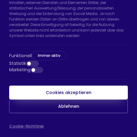
Inhalten, externen Diensten und Elementen Dritter, der
Uzunçayır Caddesi, No:11 Hadımköy, 34555
statistischen Auswertung/Messung, der personalisierten
Arnavutköy/İstanbul
Werbung und der Einbindung von Social Media. Je nach
Funktion werden Daten an Dritte übertragen und von diesen
Telefon:
+90 212 640 66 46
verarbeitet. Diese Einwilligung ist freiwillig, für die Nutzung
unserer Website nicht erforderlich und kann jederzeit über das
E-Mail:
export@htsteker.com
Symbol unten links widerrufen werden.
Bayrampaşa Store:
Kocatepe, 50. Yıl Cd No:63
D:a, 34045 Bayrampaşa/İstanbul
Funktionell
Immer aktiv
Telefon:
+90 530 044 64 87
Statistik
Marketing
E-Mail:
info@htsteker.com
Cookies akzeptieren
HTS-Zahlung
Ablehnen
Copyright © 2023 |
HTS - Tekerlek Sistemleri
WEB
Cookie-Richtlinie
İSTANBUL WEB TASARIM AJANSI - PENTA YAZIL
TASARIM