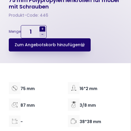
75 mm Polypropylen lenkrollen für möbel
mit Schrauben
Produkt-Code: 446
+
Menge
-
Zum Angebotskorb hinzufügen
75 mm
16*2 mm
87 mm
3/8 mm
-
38*38 mm