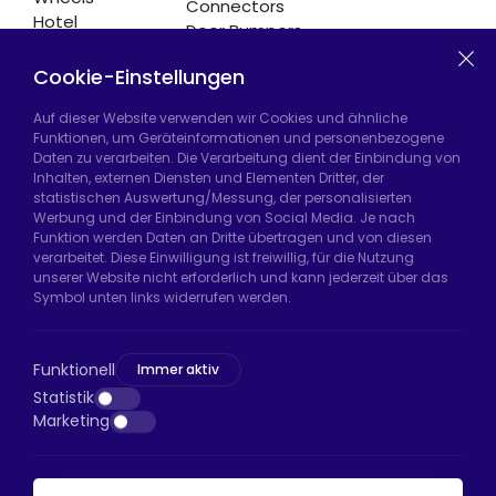
Connectors
Hotel
Door Bumpers
Equipment
Chair Legs
Casters
Cookie-Einstellungen
Auf dieser Website verwenden wir Cookies und ähnliche
Funktionen, um Geräteinformationen und personenbezogene
Daten zu verarbeiten. Die Verarbeitung dient der Einbindung von
Hadımköy Fabrik:
Atatürk Sanayi Bölgesi,
Inhalten, externen Diensten und Elementen Dritter, der
Uzunçayır Caddesi, No:11 Hadımköy, 34555
statistischen Auswertung/Messung, der personalisierten
Arnavutköy/İstanbul
Werbung und der Einbindung von Social Media. Je nach
Funktion werden Daten an Dritte übertragen und von diesen
Telefon:
+90 212 640 66 46
verarbeitet. Diese Einwilligung ist freiwillig, für die Nutzung
unserer Website nicht erforderlich und kann jederzeit über das
E-Mail:
export@htsteker.com
Symbol unten links widerrufen werden.
Bayrampaşa Store:
Kocatepe, 50. Yıl Cd No:63
D:a, 34045 Bayrampaşa/İstanbul
Funktionell
Immer aktiv
Telefon:
+90 530 044 64 87
Statistik
Marketing
E-Mail:
info@htsteker.com