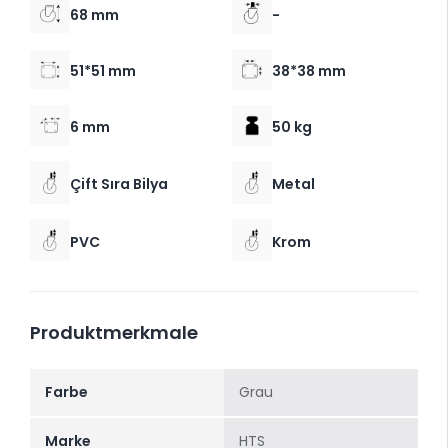
68 mm
-
51*51 mm
38*38 mm
6 mm
50 kg
Çift Sıra Bilya
Metal
PVC
Krom
Produktmerkmale
Farbe
Grau
Marke
HTS