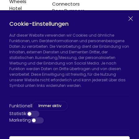
Wheels
Connectors
Hotel
Door Bumpers
Equipment
Chair Legs
Casters
Cookie-Einstellungen
Auf dieser Website verwenden wir Cookies und ähnliche
Funktionen, um Geräteinformationen und personenbezogene
Daten zu verarbeiten. Die Verarbeitung dient der Einbindung von
Hadımköy Fabrik:
Atatürk Sanayi Bölgesi,
Inhalten, externen Diensten und Elementen Dritter, der
Uzunçayır Caddesi, No:11 Hadımköy, 34555
statistischen Auswertung/Messung, der personalisierten
Arnavutköy/İstanbul
Werbung und der Einbindung von Social Media. Je nach
Funktion werden Daten an Dritte übertragen und von diesen
Telefon:
+90 212 640 66 46
verarbeitet. Diese Einwilligung ist freiwillig, für die Nutzung
unserer Website nicht erforderlich und kann jederzeit über das
E-Mail:
export@htsteker.com
Symbol unten links widerrufen werden.
Bayrampaşa Store:
Kocatepe, 50. Yıl Cd No:63
D:a, 34045 Bayrampaşa/İstanbul
Funktionell
Immer aktiv
Telefon:
+90 530 044 64 87
Statistik
Marketing
E-Mail:
info@htsteker.com