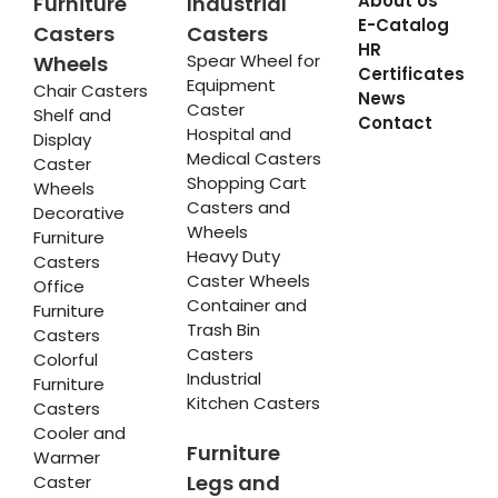
About Us
Furniture
Industrial
E-Catalog
Casters
Casters
HR
Spear Wheel for
Wheels
Certificates
Equipment
Chair Casters
News
Caster
Shelf and
Contact
Hospital and
Display
Medical Casters
Caster
Shopping Cart
Wheels
Casters and
Decorative
Wheels
Furniture
Heavy Duty
Casters
Caster Wheels
Office
Container and
Furniture
Trash Bin
Casters
Casters
Colorful
Industrial
Furniture
Kitchen Casters
Casters
Cooler and
Furniture
Warmer
Legs and
Caster