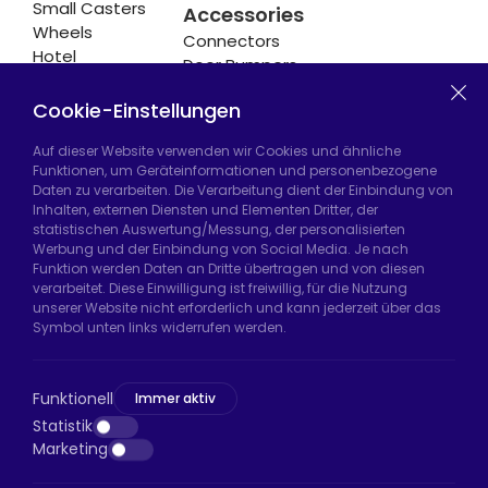
Small Casters
Accessories
Wheels
Connectors
Hotel
Door Bumpers
Equipment
Chair Legs
Casters
Cookie-Einstellungen
Auf dieser Website verwenden wir Cookies und ähnliche
Funktionen, um Geräteinformationen und personenbezogene
Daten zu verarbeiten. Die Verarbeitung dient der Einbindung von
Hadımköy Fabrik:
Atatürk Sanayi Bölgesi,
Inhalten, externen Diensten und Elementen Dritter, der
Uzunçayır Caddesi, No:11 Hadımköy, 34555
statistischen Auswertung/Messung, der personalisierten
Arnavutköy/İstanbul
Werbung und der Einbindung von Social Media. Je nach
Funktion werden Daten an Dritte übertragen und von diesen
Telefon:
+90 212 640 66 46
verarbeitet. Diese Einwilligung ist freiwillig, für die Nutzung
unserer Website nicht erforderlich und kann jederzeit über das
E-Mail:
export@htsteker.com
Symbol unten links widerrufen werden.
Bayrampaşa Store:
Kocatepe, 50. Yıl Cd No:63
D:a, 34045 Bayrampaşa/İstanbul
Funktionell
Immer aktiv
Telefon:
+90 530 044 64 87
Statistik
Marketing
E-Mail:
info@htsteker.com