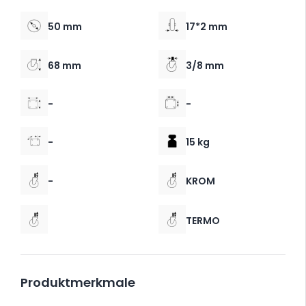
50 mm
17*2 mm
68 mm
3/8 mm
-
-
-
15 kg
-
KROM
TERMO
Produktmerkmale