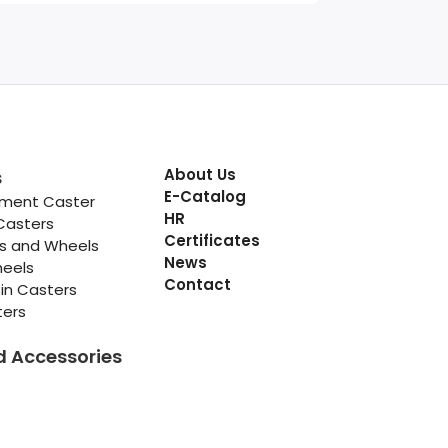
About Us
s
E-Catalog
pment Caster
HR
Casters
Certificates
rs and Wheels
News
heels
Contact
in Casters
ters
d Accessories