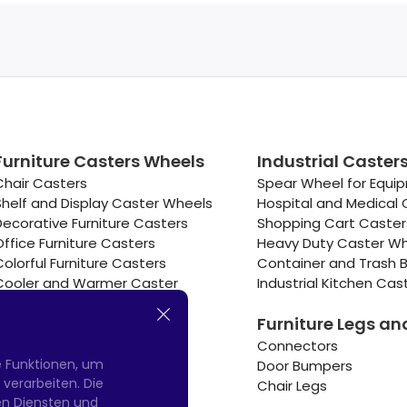
Furniture Casters Wheels
Industrial Caster
Chair Casters
Spear Wheel for Equi
Shelf and Display Caster Wheels
Hospital and Medical 
Decorative Furniture Casters
Shopping Cart Caste
Office Furniture Casters
Heavy Duty Caster W
Colorful Furniture Casters
Container and Trash B
Cooler and Warmer Caster
Industrial Kitchen Cas
Small Casters Wheels
Furniture Legs an
Hotel Equipment Casters
Connectors
e Funktionen, um
Door Bumpers
erarbeiten. Die
Chair Legs
nen Diensten und