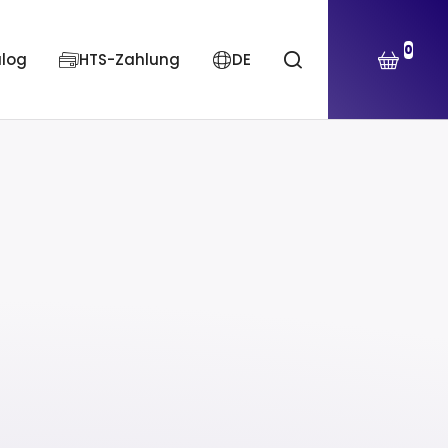
0
alog
HTS-Zahlung
DE