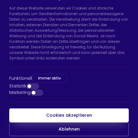
Auf dieser Website verwenden wir Cookies und ähnliche
Funktionen, um Geräteinformationen und personenbezogene
Daten zu verarbeiten. Die Verarbeitung dient der Einbindung von
Hadımköy Fabrik:
Atatürk Sanayi Bölgesi,
Inhalten, externen Diensten und Elementen Dritter, der
Uzunçayır Caddesi, No:11 Hadımköy, 34555
statistischen Auswertung/Messung, der personalisierten
Arnavutköy/İstanbul
Werbung und der Einbindung von Social Media. Je nach
Funktion werden Daten an Dritte übertragen und von diesen
Telefon:
+90 212 640 66 46
verarbeitet. Diese Einwilligung ist freiwillig, für die Nutzung
unserer Website nicht erforderlich und kann jederzeit über das
E-Mail:
export@htsteker.com
Symbol unten links widerrufen werden.
Bayrampaşa Store:
Kocatepe, 50. Yıl Cd No:63
D:a, 34045 Bayrampaşa/İstanbul
Funktionell
Immer aktiv
Telefon:
+90 530 044 64 87
Statistik
Marketing
E-Mail:
info@htsteker.com
Cookies akzeptieren
HTS-Zahlung
Ablehnen