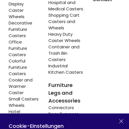
Hospital and
Display
Medical Casters
Caster
Shopping Cart
Wheels
Casters and
Decorative
Wheels
Furniture
Heavy Duty
Casters
Caster Wheels
Office
Container and
Furniture
Trash Bin
Casters
Casters
Colorful
Industrial
Furniture
Kitchen Casters
Casters
Cooler and
Furniture
Warmer
Legs and
Caster
Small Casters
Accessories
Wheels
Connectors
Hotel
Door Bumpers
Equipment
Chair Legs
Casters
Cookie-Einstellungen