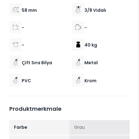
58 mm
3/8 Vidalı
-
-
-
40 kg
Çift Sıra Bilya
Metal
PVC
Krom
Produktmerkmale
Farbe
Grau