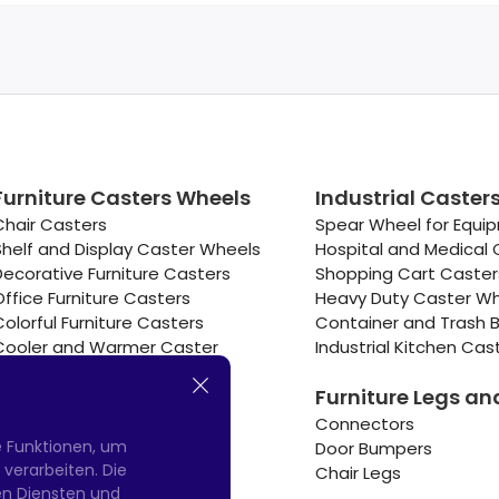
Furniture Casters Wheels
Industrial Caster
Chair Casters
Spear Wheel for Equi
Shelf and Display Caster Wheels
Hospital and Medical 
Decorative Furniture Casters
Shopping Cart Caste
Office Furniture Casters
Heavy Duty Caster W
Colorful Furniture Casters
Container and Trash B
Cooler and Warmer Caster
Industrial Kitchen Cas
Small Casters Wheels
Furniture Legs an
Hotel Equipment Casters
Connectors
e Funktionen, um
Door Bumpers
erarbeiten. Die
Chair Legs
nen Diensten und