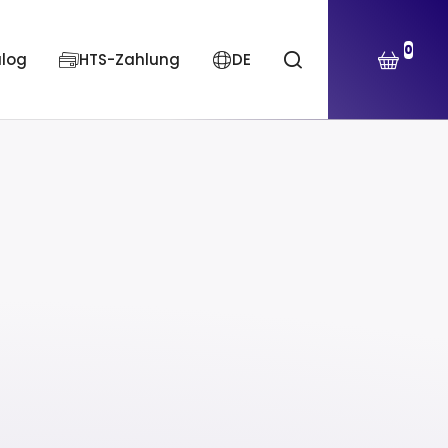
0
alog
HTS-Zahlung
DE