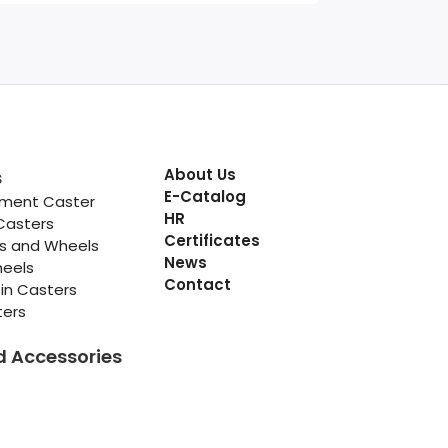
About Us
s
E-Catalog
pment Caster
HR
Casters
Certificates
rs and Wheels
News
heels
Contact
in Casters
ters
d Accessories