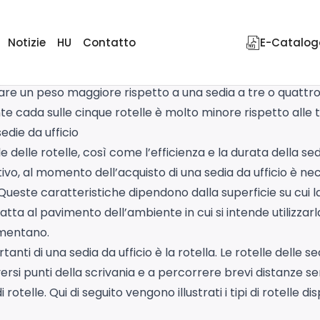
Notizie
HU
Contatto
E-Catalog
tica importante delle sedie per ufficio. In pratica si prod
otivo di questo problema è quello di aumentare la stabilità
 un peso maggiore rispetto a una sedia a tre o quattro 
tente cada sulle cinque rotelle è molto minore rispetto alle 
edie da ufficio
iale delle rotelle, così come l’efficienza e la durata della s
tivo, al momento dell’acquisto di una sedia da ufficio è ne
 Queste caratteristiche dipendono dalla superficie su cui la
ta al pavimento dell’ambiente in cui si intende utilizzarla.
umentano.
anti di una sedia da ufficio è la rotella. Le rotelle delle s
ersi punti della scrivania e a percorrere brevi distanze se
i rotelle. Qui di seguito vengono illustrati i tipi di rotelle di