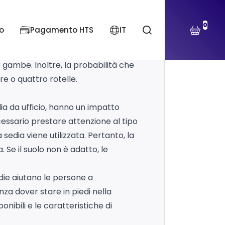
0
o
Pagamento HTS
IT
ucono sedie per ufficio con cinque
 della sedia da ufficio. Una sedia a
gambe. Inoltre, la probabilità che
tre o quattro rotelle.
edia da ufficio, hanno un impatto
cessario prestare attenzione al tipo
 sedia viene utilizzata. Pertanto, la
 Se il suolo non è adatto, le
edie aiutano le persone a
nza dover stare in piedi nella
sponibili e le caratteristiche di