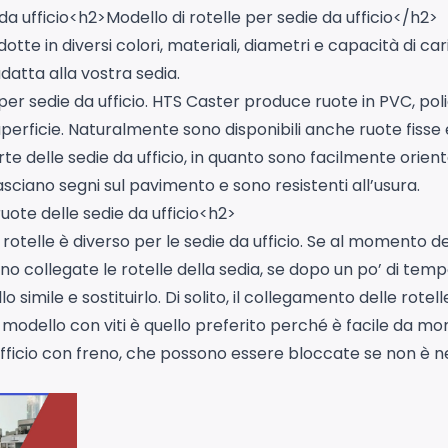
 da ufficio<h2>Modello di rotelle per sedie da ufficio</h2>
tte in diversi colori, materiali, diametri e capacità di car
datta alla vostra sedia.
te per sedie da ufficio. HTS Caster produce ruote in PVC,
perficie. Naturalmente sono disponibili anche ruote fisse e 
e delle sedie da ufficio, in quanto sono facilmente orienta
lasciano segni sul pavimento e sono resistenti all’usura.
uote delle sedie da ufficio<h2>
e rotelle è diverso per le sedie da ufficio. Se al momento 
no collegate le rotelle della sedia, se dopo un po’ di tem
simile e sostituirlo. Di solito, il collegamento delle rotell
i; il modello con viti è quello preferito perché è facile da
ficio con freno, che possono essere bloccate se non è ne