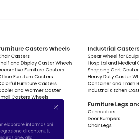
Furniture Casters Wheels
Industrial Caster
Chair Casters
Spear Wheel for Equi
Shelf and Display Caster Wheels
Hospital and Medical 
Decorative Furniture Casters
Shopping Cart Caste
Office Furniture Casters
Heavy Duty Caster W
Colorful Furniture Casters
Container and Trash B
Cooler and Warmer Caster
Industrial Kitchen Cas
Small Casters Wheels
Furniture Legs an
Hotel Equipment Casters
Connectors
Door Bumpers
per elaborare informazioni
Chair Legs
integrazione di contenuti,
misurazione, alla