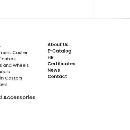
About Us
s
E-Catalog
pment Caster
HR
Casters
Certificates
rs and Wheels
News
heels
Contact
in Casters
ters
d Accessories