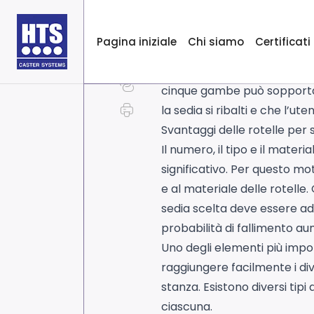
Rotelle per sedie da ufficio
Pagina iniziale
Chi siamo
Certificati
La mobilità è una caratteris
gambe e cinque rotelle. Il m
cinque gambe può sopportare
la sedia si ribalti e che l’u
Svantaggi delle rotelle per s
Il numero, il tipo e il mater
significativo. Per questo mo
e al materiale delle rotelle.
sedia scelta deve essere adat
probabilità di fallimento a
Uno degli elementi più import
raggiungere facilmente i div
stanza. Esistono diversi tipi d
ciascuna.