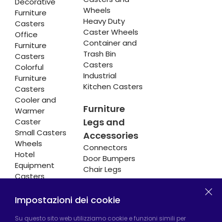
Decorative
Wheels
Furniture
Heavy Duty
Casters
Caster Wheels
Office
Container and
Furniture
Trash Bin
Casters
Casters
Colorful
Industrial
Furniture
Kitchen Casters
Casters
Cooler and
Furniture
Warmer
Legs and
Caster
Small Casters
Accessories
Wheels
Connectors
Hotel
Door Bumpers
Equipment
Chair Legs
Casters
Impostazioni dei cookie
Fabbrica di Hadımköy:
Atatürk Industrial Zone,
Su questo sito web utilizziamo cookie e funzioni simili per