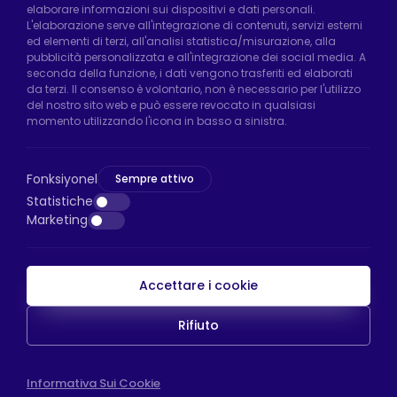
elaborare informazioni sui dispositivi e dati personali.
Uzunçayır Street, No:11 Hadımköy, 34555
L'elaborazione serve all'integrazione di contenuti, servizi esterni
Arnavutköy/Istanbul
ed elementi di terzi, all'analisi statistica/misurazione, alla
pubblicità personalizzata e all'integrazione dei social media. A
Telefono:
+90 212 640 66 46
seconda della funzione, i dati vengono trasferiti ed elaborati
da terzi. Il consenso è volontario, non è necessario per l'utilizzo
Email:
export@htsteker.com
del nostro sito web e può essere revocato in qualsiasi
Negozio Bayrampasa:
Kocatepe
momento utilizzando l'icona in basso a sinistra.
Neighborhood, 50th Year Avenue, No: 69/A
Bayrampaşa/Istanbul
Fonksiyonel
Sempre attivo
Telefono:
+90 530 044 64 87
Statistiche
Marketing
Email:
info@htsteker.com
Accettare i cookie
Pagamento HTS
Rifiuto
Copyright © 2023 |
HTS - Tekerlek Sistemleri
WEB
Informativa Sui Cookie
İSTANBUL WEB TASARIM AJANSI - PENTA YAZIL
TASARIM