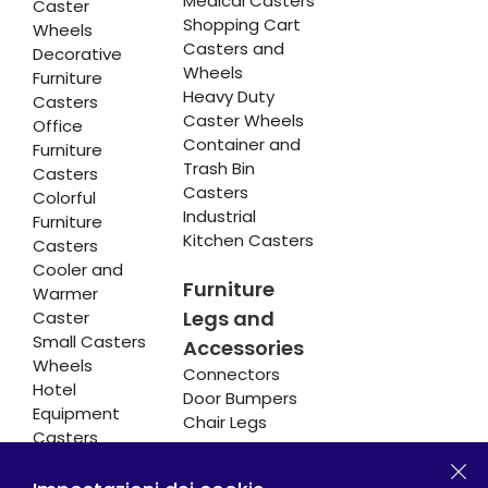
Medical Casters
Caster
Shopping Cart
Wheels
Casters and
Decorative
Wheels
Furniture
Heavy Duty
Casters
Caster Wheels
Office
Container and
Furniture
Trash Bin
Casters
Casters
Colorful
Industrial
Furniture
Kitchen Casters
Casters
Cooler and
Furniture
Warmer
Legs and
Caster
Small Casters
Accessories
Wheels
Connectors
Hotel
Door Bumpers
Equipment
Chair Legs
Casters