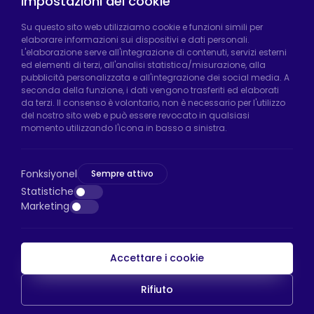
Impostazioni dei cookie
Fabbrica di Hadımköy:
Atatürk Industrial Zone,
Su questo sito web utilizziamo cookie e funzioni simili per
elaborare informazioni sui dispositivi e dati personali.
Uzunçayır Street, No:11 Hadımköy, 34555
L'elaborazione serve all'integrazione di contenuti, servizi esterni
Arnavutköy/Istanbul
ed elementi di terzi, all'analisi statistica/misurazione, alla
pubblicità personalizzata e all'integrazione dei social media. A
Telefono:
+90 212 640 66 46
seconda della funzione, i dati vengono trasferiti ed elaborati
da terzi. Il consenso è volontario, non è necessario per l'utilizzo
Email:
export@htsteker.com
del nostro sito web e può essere revocato in qualsiasi
Negozio Bayrampasa:
Kocatepe
momento utilizzando l'icona in basso a sinistra.
Neighborhood, 50th Year Avenue, No: 69/A
Bayrampaşa/Istanbul
Fonksiyonel
Sempre attivo
Telefono:
+90 530 044 64 87
Statistiche
Marketing
Email:
info@htsteker.com
Accettare i cookie
Pagamento HTS
Rifiuto