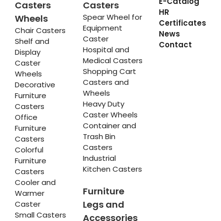
E-Catalog
Casters
Casters
HR
Spear Wheel for
Wheels
Certificates
Equipment
Chair Casters
News
Caster
Shelf and
Contact
Hospital and
Display
Medical Casters
Caster
Shopping Cart
Wheels
Casters and
Decorative
Wheels
Furniture
Heavy Duty
Casters
Caster Wheels
Office
Container and
Furniture
Trash Bin
Casters
Casters
Colorful
Industrial
Furniture
Kitchen Casters
Casters
Cooler and
Furniture
Warmer
Legs and
Caster
Small Casters
Accessories