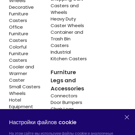
Wheels
Casters and
Decorative
Wheels
Furniture
Heavy Duty
Casters
Caster Wheels
Office
Container and
Furniture
Trash Bin
Casters
Casters
Colorful
Industrial
Furniture
Kitchen Casters
Casters
Cooler and
Furniture
Warmer
Legs and
Caster
Small Casters
Accessories
Wheels
Connectors
Hotel
Door Bumpers
Equipment
Chair Legs
Casters
Настройки файлов cookie
На этом сайте мы используем файлы cookie и аналогичные