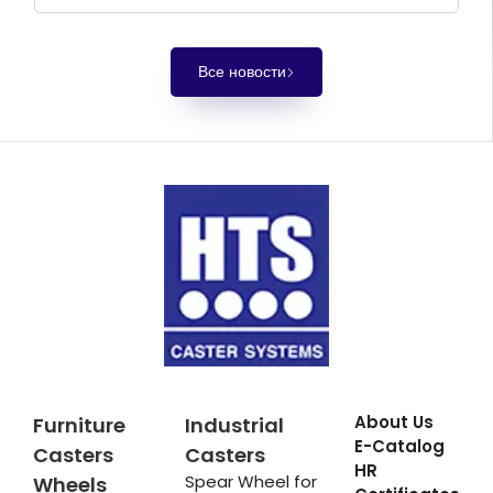
Все новости
About Us
Furniture
Industrial
E-Catalog
Casters
Casters
HR
Spear Wheel for
Wheels