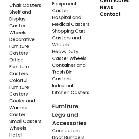
Certificates
Equipment
Chair Casters
News
Caster
Shelf and
Contact
Hospital and
Display
Medical Casters
Caster
Shopping Cart
Wheels
Casters and
Decorative
Wheels
Furniture
Heavy Duty
Casters
Caster Wheels
Office
Container and
Furniture
Trash Bin
Casters
Casters
Colorful
Industrial
Furniture
Kitchen Casters
Casters
Cooler and
Furniture
Warmer
Legs and
Caster
Small Casters
Accessories
Wheels
Connectors
Hotel
Door Bumpers