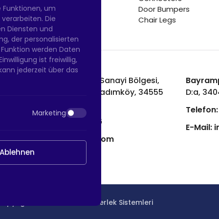
e Funktionen, um
Door Bumpers
erarbeiten. Die
Chair Legs
nen Diensten und
g, der personalisierten
 Funktion werden Daten
willigung ist freiwillig,
kann jederzeit über das
Hadımköy Fabrik:
Atatürk Sanayi Bölgesi,
Bayramp
Uzunçayır Caddesi, No:11 Hadımköy, 34555
D:a, 34
Arnavutköy/İstanbul
Telefon:
Marketing
Telefon:
+90 212 640 66 46
E-Mail:
i
E-Mail:
export@htsteker.com
Ablehnen
Copyright © 2023 |
HTS - Tekerlek Sistemleri