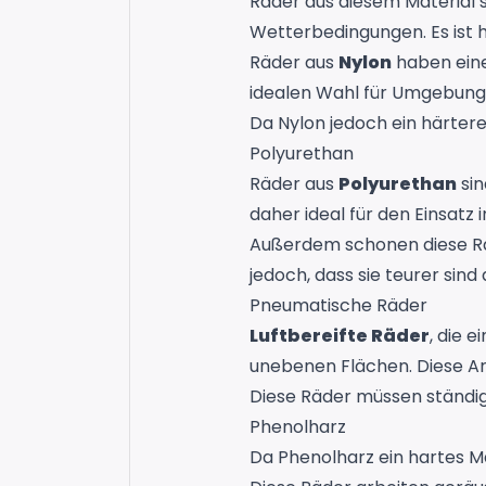
Räder aus diesem Material 
Wetterbedingungen. Es ist 
Räder aus
Nylon
haben eine
idealen Wahl für Umgebunge
Da Nylon jedoch ein härtere
Polyurethan
Räder aus
Polyurethan
sin
daher ideal für den Einsatz
Außerdem schonen diese Räd
jedoch, dass sie teurer sin
Pneumatische Räder
Luftbereifte Räder
, die 
unebenen Flächen. Diese Ar
Diese Räder müssen ständig
Phenolharz
Da Phenolharz ein hartes Ma