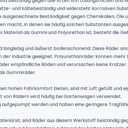
sind beständig gegen alle Arten von Lösungsmitteln und w
hitze- und kältebeständig und widersteht korrosiven Subs
 ausgezeichnete Beständigkeit gegen Chemikalien, Öle un
n macht, in denen sie häufig solchen Substanzen ausgese
s Material als Gummi und Polyurethan ist, besteht die Ge
d langlebig und äußerst bodenschonend. Diese Räder sin
 in der Industrie geeignet. Polyurethanräder können mehr
er empfindliche Böden und verursachen keine Kratzer. Ei
d als Gummiräder.
einen hohen Fahrkomfort bieten, sind mit Luft gefüllt und ei
t von Rädern wird häufig bei Gartenwagen verwendet.
 aufgepumpt werden und haben eine geringere Tragfähig
terial ist, sind Räder aus diesem Werkstoff beständig ge