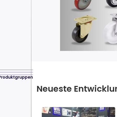
Produktgruppen
Neueste Entwickl