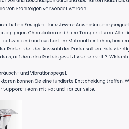
chvoll und beschädigen aufgrund des harten Materials de
telle von Stahlfelgen verwendet werden.
ihrer hohen Festigkeit für schwere Anwendungen geeigne
tändig gegen Chemikalien und hohe Temperaturen. Allerdi
er schwer sind und aus hartem Material bestehen, beschäd
der Räder oder der Auswahl der Räder sollten viele wicht
 Bodens, auf dem das Rad eingesetzt werden soll. 3. Wider
eräusch- und Vibrationspegel.
ktoren können Sie eine fundierte Entscheidung treffen. We
r Support-Team mit Rat und Tat zur Seite.