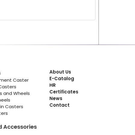
About Us
s
E-Catalog
pment Caster
HR
Casters
Certificates
rs and Wheels
News
heels
Contact
in Casters
ters
d Accessories