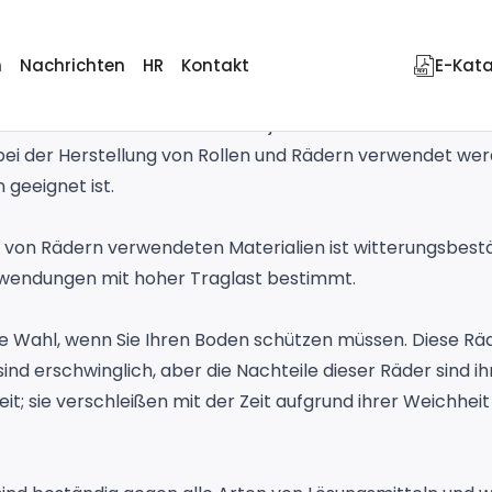
 Einsatz?
n
Nachrichten
HR
Kontakt
E-Kat
n und Rädern
ist in der Industrie von großer Bedeutung f
ädern in der Industrie variiert je nach Material des Rad
e bei der Herstellung von Rollen und Rädern verwendet wer
geeignet ist.
ng von Rädern verwendeten Materialien ist witterungsbestä
wendungen mit hoher Traglast bestimmt.
te Wahl, wenn Sie Ihren Boden schützen müssen. Diese Rä
sind erschwinglich, aber die Nachteile dieser Räder sind
keit; sie verschleißen mit der Zeit aufgrund ihrer Weichh