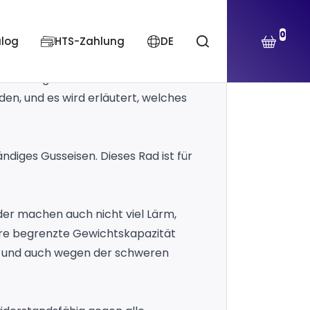
0
alog
HTS-Zahlung
DE
ür den einfachen Transport. Die
es. Im Folgenden werden die
den, und es wird erläutert, welches
ndiges Gusseisen. Dieses Rad ist für
der machen auch nicht viel Lärm,
 ihre begrenzte Gewichtskapazität
eit und auch wegen der schweren