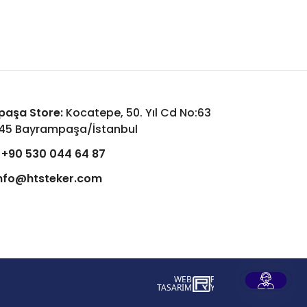
aşa Store:
Kocatepe, 50. Yıl Cd No:63
045 Bayrampaşa/İstanbul
+90 530 044 64 87
nfo@htsteker.com
WEB
İSTANBUL WEB TASARIM AJANSI - PENT
TASARIM