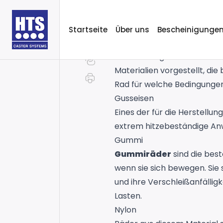
industriellen
Startseite
Über uns
Bescheinigunge
Die Verwendung von
Rolle
Verwendung von Rollen und R
Materialien vorgestellt, di
Rad für welche Bedingungen 
Gusseisen
Eines der für die Herstellu
extrem hitzebeständige An
Gummi
Gummiräder
sind die bes
wenn sie sich bewegen. Sie 
und ihre Verschleißanfällig
Lasten.
Nylon