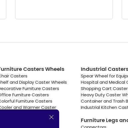
Furniture Casters Wheels
Industrial Caster
Chair Casters
Spear Wheel for Equi
Shelf and Display Caster Wheels
Hospital and Medical 
Decorative Furniture Casters
Shopping Cart Caste
Office Furniture Casters
Heavy Duty Caster W
Colorful Furniture Casters
Container and Trash B
Cooler and Warmer Caster
Industrial Kitchen Cas
Small Casters Wheels
Furniture Legs an
Hotel Equipment Casters
Connectors