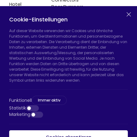
Hotel
Door Bumpers
Equipment
Chair Legs
Casters
Cookie-Einstellungen
Auf dieser Website verwenden wir Cookies und ähnliche
Funktionen, um Geräteinformationen und personenbezogene
Daten zu verarbeiten. Die Verarbeitung dient der Einbindung von
Hadımköy Fabrik:
Atatürk Sanayi Bölgesi,
Inhalten, externen Diensten und Elementen Dritter, der
Uzunçayır Caddesi, No:11 Hadımköy, 34555
statistischen Auswertung/Messung, der personalisierten
Arnavutköy/İstanbul
Werbung und der Einbindung von Social Media. Je nach
Funktion werden Daten an Dritte übertragen und von diesen
Telefon:
+90 212 640 66 46
verarbeitet. Diese Einwilligung ist freiwillig, für die Nutzung
unserer Website nicht erforderlich und kann jederzeit über das
E-Mail:
export@htsteker.com
Symbol unten links widerrufen werden.
Bayrampaşa Store:
Kocatepe, 50. Yıl Cd No:63
D:a, 34045 Bayrampaşa/İstanbul
Funktionell
Immer aktiv
Telefon:
+90 530 044 64 87
Statistik
Marketing
E-Mail:
info@htsteker.com