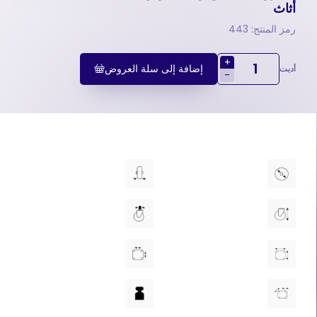
أثاث
رمز المنتج: 443
+
إضافة إلى سلة العروض
أديت
-