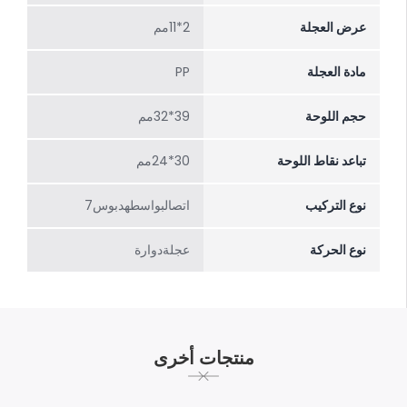
عرض العجلة
2*11مم
مادة العجلة
PP
حجم اللوحة
39*32مم
تباعد نقاط اللوحة
30*24مم
نوع التركيب
اتصالبواسطهدبوس7
نوع الحركة
عجلةدوارة
منتجات أخرى