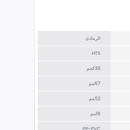
الرمادی
HTS
35كجم
67مم
52مم
16مم
PP-PVC