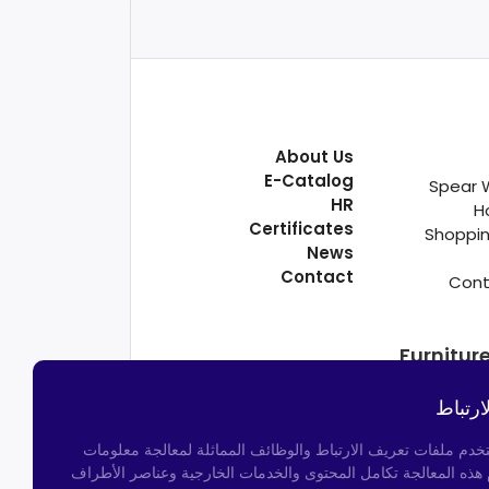
About Us
E-Catalog
Spear 
HR
H
Certificates
Shoppin
News
Contact
Cont
Furnitur
ارتباط
تخدم ملفات تعريف الارتباط والوظائف المماثلة لمعالجة معلومات
م هذه المعالجة تكامل المحتوى والخدمات الخارجية وعناصر الأطراف