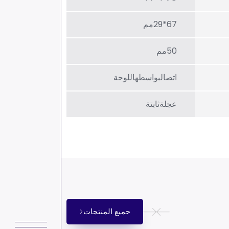
67*29مم
50مم
اتصالبواسطهاللوحة
عجلةثابتة
جميع المنتجات