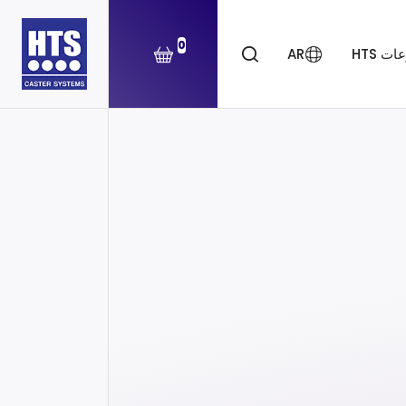
0
ت HTS
AR