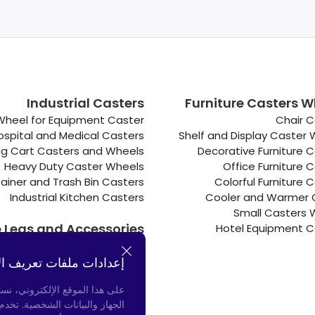
Industrial Casters
Furniture Casters W
Wheel for Equipment Caster
Chair C
ospital and Medical Casters
Shelf and Display Caster
g Cart Casters and Wheels
Decorative Furniture 
Heavy Duty Caster Wheels
Office Furniture 
ainer and Trash Bin Casters
Colorful Furniture 
Industrial Kitchen Casters
Cooler and Warmer 
Small Casters 
e Legs and Accessories
Hotel Equipment C
Connectors
إعدادات ملفات تعريف ال
Door Bumpers
Chair Legs
على هذا الموقع الإلكتروني، نس
الجهاز والبيانات الشخصية. تخد