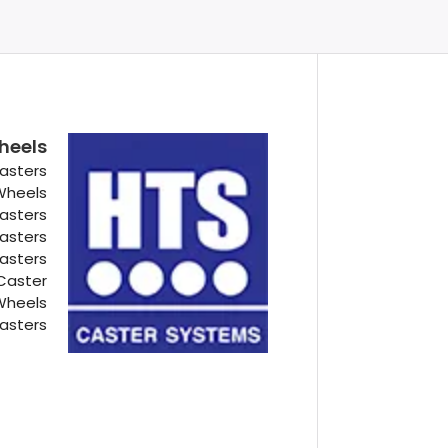
heels
asters
 Wheels
Casters
Casters
Casters
Caster
Wheels
asters