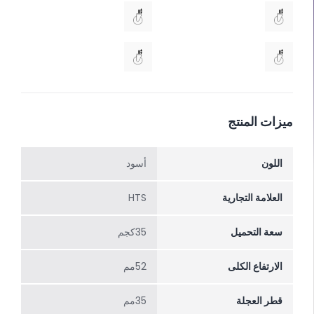
ميزات المنتج
اللون
أسود
العلامة التجارية
HTS
سعة التحميل
35كجم
الارتفاع الکلی
52مم
قطر العجلة
35مم