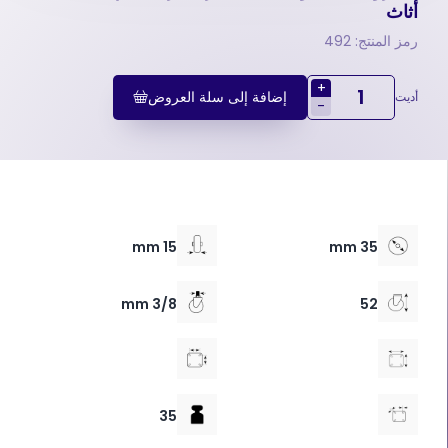
أثاث
رمز المنتج: 492
+
إضافة إلى سلة العروض
أديت
-
15 mm
35 mm
3/8 mm
52
35