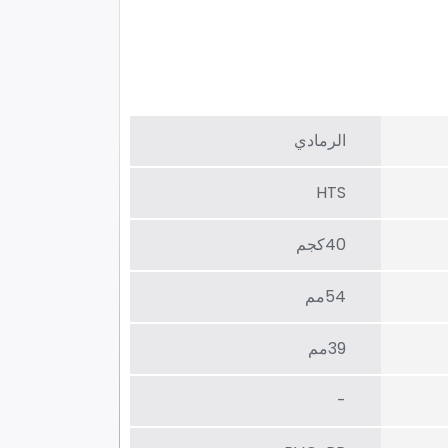
الرمادي
HTS
40كجم
54مم
39مم
-