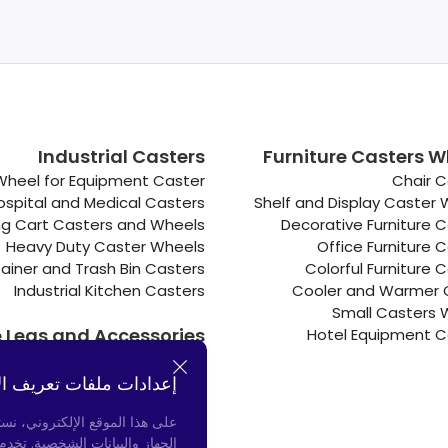
Industrial Casters
Furniture Casters W
Wheel for Equipment Caster
Chair C
ospital and Medical Casters
Shelf and Display Caster
g Cart Casters and Wheels
Decorative Furniture 
Heavy Duty Caster Wheels
Office Furniture 
ainer and Trash Bin Casters
Colorful Furniture 
Industrial Kitchen Casters
Cooler and Warmer 
Small Casters 
e Legs and Accessories
Hotel Equipment C
Connectors
Door Bumpers
إعدادات ملفات تعريف ال
Chair Legs
على هذا الموقع الإلكتروني، نس
الجهاز والبيانات الشخصية. تخد