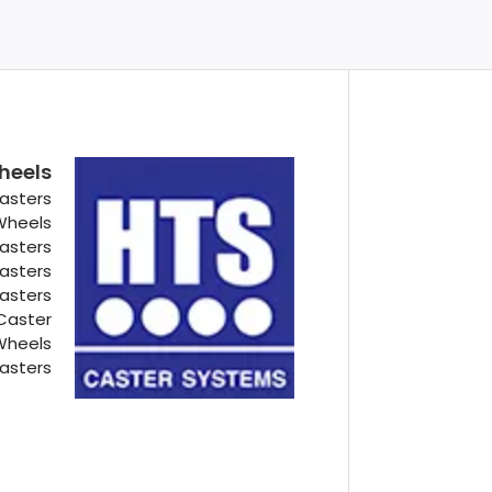
heels
asters
 Wheels
Casters
Casters
Casters
Caster
Wheels
asters