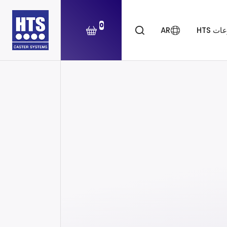
0
ت HTS
AR