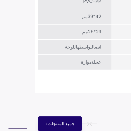
PVC-PP
42*39مم
29*25مم
اتصالبواسطهاللوحة
عجلةدوارة
جميع المنتجات