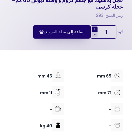
عجل بلاستيك مع جسم كروم و وصلة دبوس 65 مم-
عجله کرسی
رمز المنتج: 293
+
إضافة إلى سلة العروض
أديت
-
45 mm
65 mm
11 mm
71 mm
-
-
40 kg
-