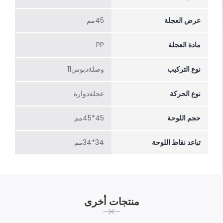
عرض العجلة
45مم
مادة العجلة
PP
نوع التركيب
وصلةدبوس11
نوع الحركة
عجلةدوارة
حجم اللوحة
45*45مم
تباعد نقاط اللوحة
34*34مم
منتجات أخرى