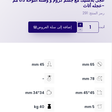
عجل بلاستيك مع جسم كروم و وصلة اللوحة 65 مم
-عجله أثاث
رمز المنتج: 291
+
إضافة إلى سلة العروض
أديت
-
45 mm
65 mm
-
78 mm
34*34 mm
45*45 mm
40 kg
5 mm