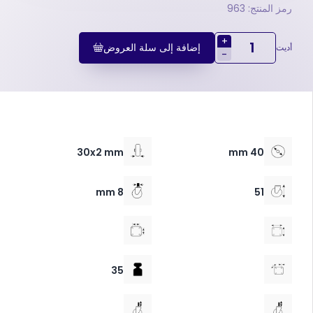
رمز المنتج: 963
+
إضافة إلى سلة العروض
أديت
-
30x2 mm
40 mm
8 mm
51
35