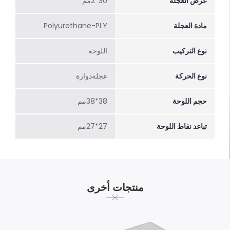
عرض العجلة
30*2مم
مادة العجلة
Polyurethane-PLY
نوع التركيب
اللوحة
نوع الحركة
عجلةدوارة
حجم اللوحة
38*38مم
تباعد نقاط اللوحة
27*27مم
منتجات أخرى