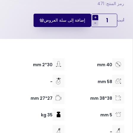
رمز المنتج: 471
+
إضافة إلى سلة العروض
أديت
-
30*2 mm
40 mm
-
58 mm
27*27 mm
38*38 mm
35 kg
5 mm
-