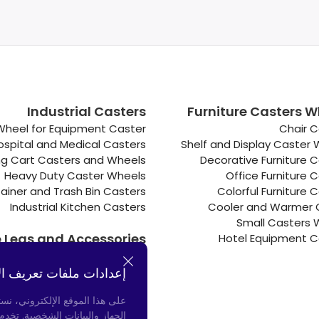
Industrial Casters
Furniture Casters W
Wheel for Equipment Caster
Chair C
ospital and Medical Casters
Shelf and Display Caster
g Cart Casters and Wheels
Decorative Furniture 
Heavy Duty Caster Wheels
Office Furniture 
ainer and Trash Bin Casters
Colorful Furniture 
Industrial Kitchen Casters
Cooler and Warmer 
Small Casters 
e Legs and Accessories
Hotel Equipment C
Connectors
Door Bumpers
إعدادات ملفات تعريف ال
Chair Legs
على هذا الموقع الإلكتروني، نس
الجهاز والبيانات الشخصية. تخد