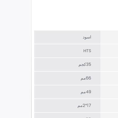
اسود
HTS
35كجم
66مم
49مم
17*2مم