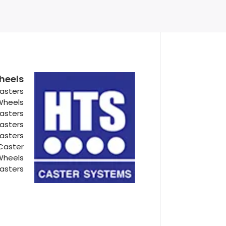
heels
asters
 Wheels
Casters
Casters
Casters
Caster
Wheels
asters