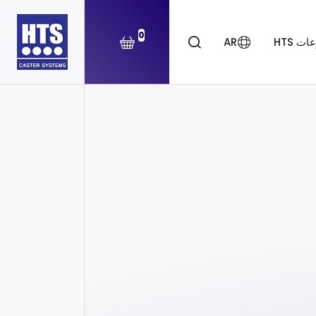
0
ت HTS
AR