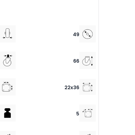
49
66
22x36
5