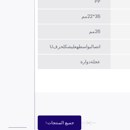
PP
36*22مم
26مم
اتصالبواسطهعلیشکلحرفU
عجلةدوارة
جميع المنتجات