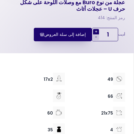
عجلة من نوع Buro مع وصلات اللوحة على شكل
حرف U – عجلات أثاث
رمز المنتج: 414
+
إضافة إلى سلة العروض
أديت
-
17x2
49
66
60
21x75
35
4