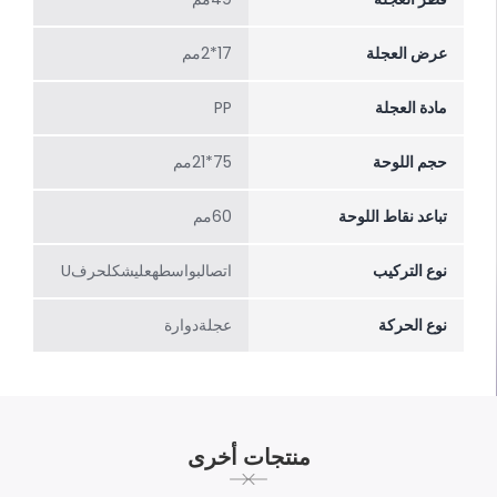
عرض العجلة
17*2مم
مادة العجلة
PP
حجم اللوحة
75*21مم
تباعد نقاط اللوحة
60مم
نوع التركيب
اتصالبواسطهعلیشکلحرفU
نوع الحركة
عجلةدوارة
منتجات أخرى