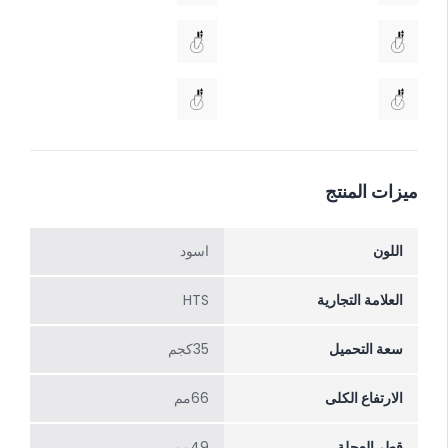
ميزات المنتج
اللون
اسود
العلامة التجارية
HTS
سعة التحميل
35كجم
الارتفاع الکلی
66مم
قطر العجلة
49مم