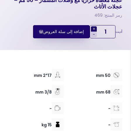
عجلة مغطاة حرارياً مع وصلات المسمار – 50 مم –
عجلات الأثاث
رمز المنتج: 469
+
إضافة إلى سلة العروض
أديت
-
17*2 mm
50 mm
3/8 mm
68 mm
-
-
15 kg
-