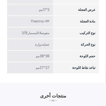
عرض العجلة
2*17مم
مادة العجلة
Thermo-PP
نوع التركيب
معوصلاتالمسمار3/8
نوع الحركة
عجلةدوارة
حجم اللوحة
38*38مم
تباعد نقاط اللوحة
27*27مم
منتجات أخرى