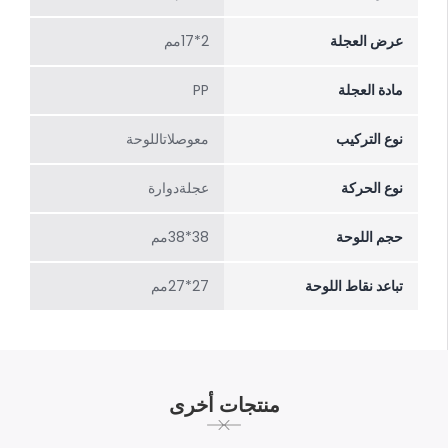
عرض العجلة
2*17مم
مادة العجلة
PP
نوع التركيب
معوصلاتاللوحة
نوع الحركة
عجلةدوارة
حجم اللوحة
38*38مم
تباعد نقاط اللوحة
27*27مم
منتجات أخرى