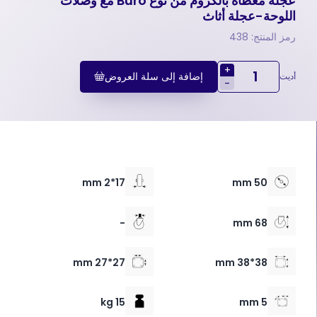
عجلة مغطاة بالكروم من نوع Buro مع وصلات
اللوحة-عجلة أثاث
رمز المنتج: 438
+
إضافة إلى سلة العروض
أديت
-
17*2 mm
50 mm
-
68 mm
27*27 mm
38*38 mm
15 kg
5 mm