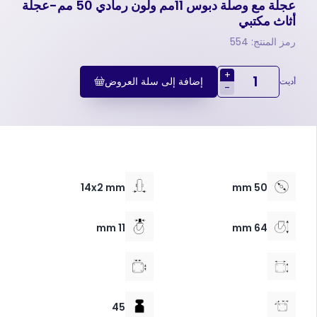
عجلة مع وصلة دبوس 11مم ولون رمادي 50 مم-عجلة
أثاث مكتبي
رمز المنتج: 554
+
إضافة إلى سلة العروض
أديت
-
14x2 mm
50 mm
11 mm
64 mm
45