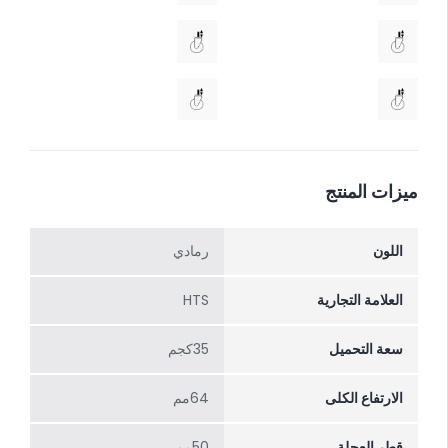
ميزات المنتج
اللون
رمادي
العلامة التجارية
HTS
سعة التحميل
35كجم
الارتفاع الکلی
64مم
قطر العجلة
50مم