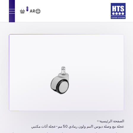
0
AR
الصفحة الرئيسية
عجلة مع وصلة دبوس 11مم ولون رمادي 50 مم-عجلة أثاث مكتبي