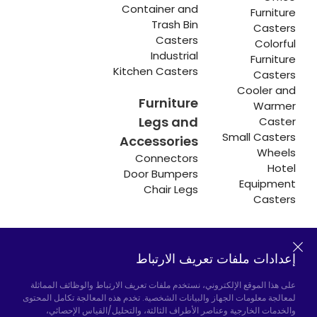
Container and
Furniture
Trash Bin
Casters
Casters
Colorful
Industrial
Furniture
Kitchen Casters
Casters
Cooler and
Furniture
Warmer
Legs and
Caster
Small Casters
Accessories
Wheels
Connectors
Hotel
Door Bumpers
Equipment
Chair Legs
Casters
إعدادات ملفات تعريف الارتباط
Hadımköy المصنع:
Atatürk Industrial Zone,
Uzunçayır Street, No:11 Hadımköy, 34555
على هذا الموقع الإلكتروني، نستخدم ملفات تعريف الارتباط والوظائف المماثلة
Arnavutköy/Istanbul
لمعالجة معلومات الجهاز والبيانات الشخصية. تخدم هذه المعالجة تكامل المحتوى
والخدمات الخارجية وعناصر الأطراف الثالثة، والتحليل/القياس الإحصائي،