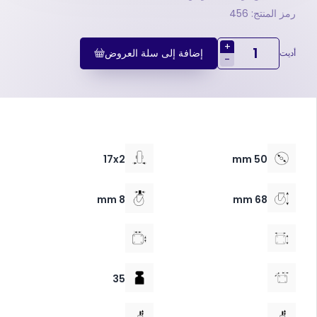
رمز المنتج: 456
+
إضافة إلى سلة العروض
أديت
-
17x2
50 mm
8 mm
68 mm
35