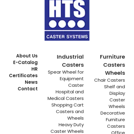
About Us
Industrial
Furniture
E-Catalog
Casters
Casters
HR
Spear Wheel for
Wheels
Certificates
Equipment
Chair Casters
News
Caster
Shelf and
Contact
Hospital and
Display
Medical Casters
Caster
Shopping Cart
Wheels
Casters and
Decorative
Wheels
Furniture
Heavy Duty
Casters
Caster Wheels
Office