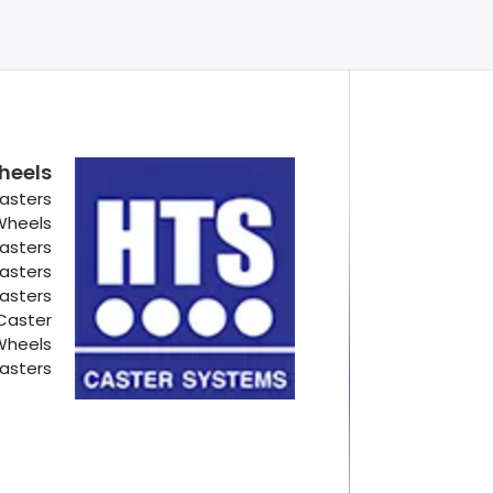
heels
asters
 Wheels
Casters
Casters
Casters
Caster
Wheels
asters