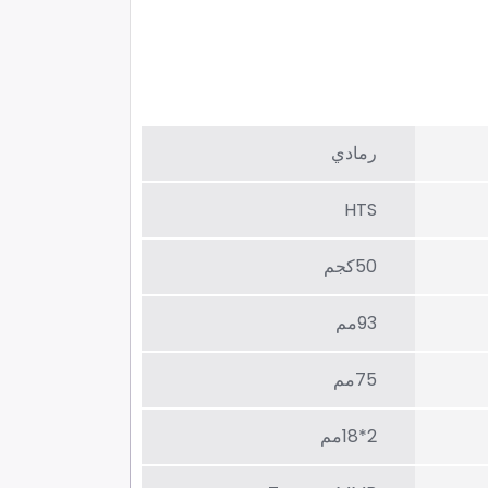
رمادي
HTS
50كجم
93مم
75مم
2*18مم