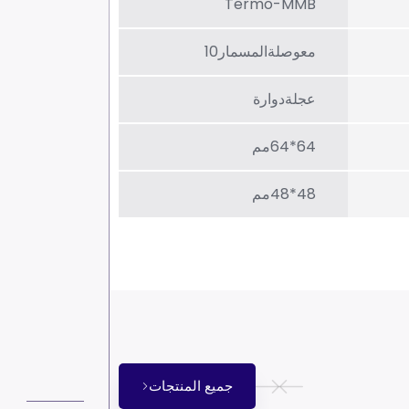
Termo-MMB
معوصلةالمسمار10
عجلةدوارة
64*64مم
48*48مم
جميع المنتجات