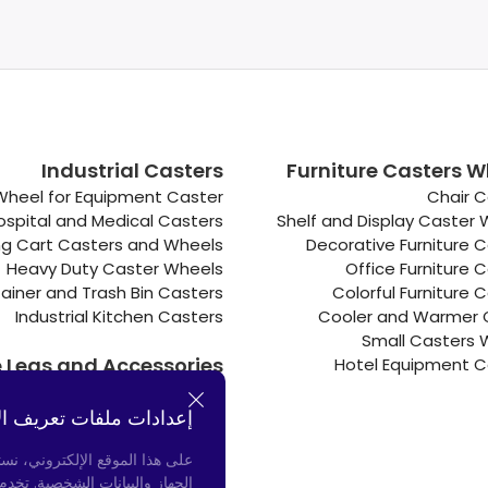
Industrial Casters
Furniture Casters W
Wheel for Equipment Caster
Chair C
ospital and Medical Casters
Shelf and Display Caster
g Cart Casters and Wheels
Decorative Furniture 
Heavy Duty Caster Wheels
Office Furniture 
ainer and Trash Bin Casters
Colorful Furniture 
Industrial Kitchen Casters
Cooler and Warmer 
Small Casters 
e Legs and Accessories
Hotel Equipment C
Connectors
Door Bumpers
إعدادات ملفات تعريف ال
Chair Legs
على هذا الموقع الإلكتروني، نس
الجهاز والبيانات الشخصية. تخد