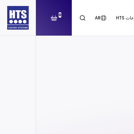
0
ت HTS
AR