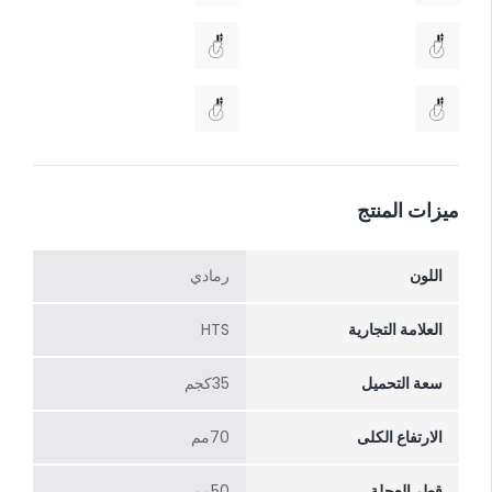
ميزات المنتج
اللون
رمادي
العلامة التجارية
HTS
سعة التحميل
35كجم
الارتفاع الکلی
70مم
قطر العجلة
50مم