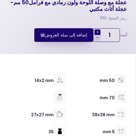
عجلة مع وصلة اللوحة ولون رمادي مع فرامل50 مم-
عجلة أثاث مكتبي
رمز المنتج: 561
+
إضافة إلى سلة العروض
أديت
-
14x2 mm
50 mm
70 mm
27x27 mm
38x38 mm
35
5 mm