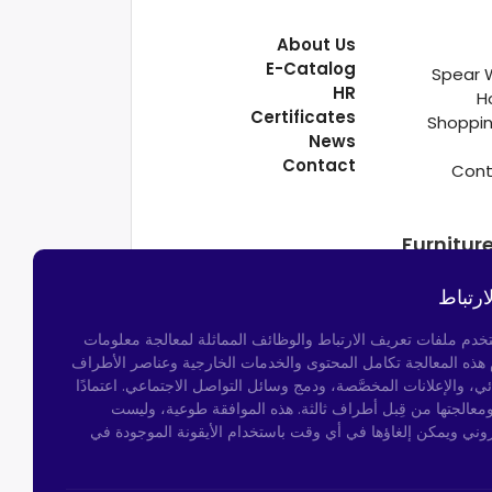
About Us
E-Catalog
Spear 
HR
H
Certificates
Shoppin
News
Contact
Cont
Furnitur
ارتباط
تخدم ملفات تعريف الارتباط والوظائف المماثلة لمعالجة معلومات
م هذه المعالجة تكامل المحتوى والخدمات الخارجية وعناصر الأطراف
ئي، والإعلانات المخصَّصة، ودمج وسائل التواصل الاجتماعي. اعتمادًا
ومعالجتها من قِبل أطراف ثالثة. هذه الموافقة طوعية، وليست
روني ويمكن إلغاؤها في أي وقت باستخدام الأيقونة الموجودة في
Kocatepe Neighborhood,
50th Year Ave