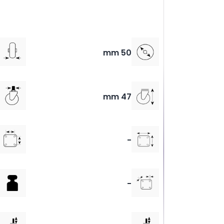
50 mm
47 mm
-
-