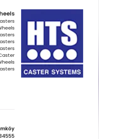
heels
asters
 Wheels
Casters
Casters
Casters
Caster
Wheels
asters
Hadımköy ا
 34555