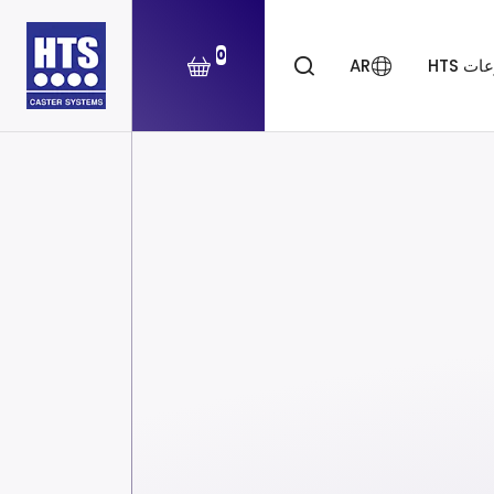
0
ت HTS
AR