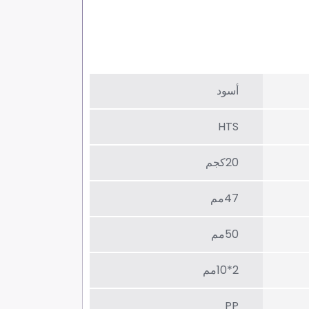
أسود
HTS
20كجم
47مم
50مم
2*10مم
PP