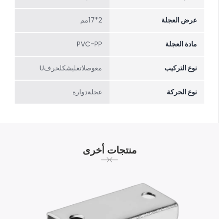
عرض العجلة
2*17مم
مادة العجلة
PVC-PP
نوع التركيب
معوصلاتعلیشکلحرفU
نوع الحركة
عجلةدوارة
منتجات أخرى