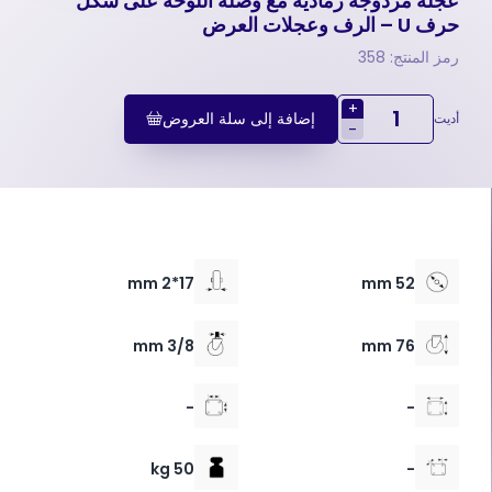
عجلة مزدوجة رمادية مع وصلة اللوحة على شكل
حرف U – الرف وعجلات العرض
رمز المنتج: 358
+
إضافة إلى سلة العروض
أديت
-
17*2 mm
52 mm
3/8 mm
76 mm
-
-
50 kg
-