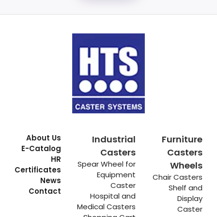
About Us
Industrial
Furniture
E-Catalog
Casters
Casters
HR
Spear Wheel for
Wheels
Certificates
Equipment
Chair Casters
News
Caster
Shelf and
Contact
Hospital and
Display
Medical Casters
Caster