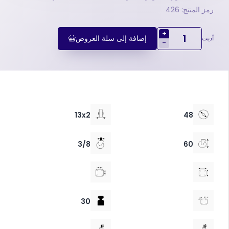
رمز المنتج: 426
+
إضافة إلى سلة العروض
أديت
-
13x2
48
3/8
60
30