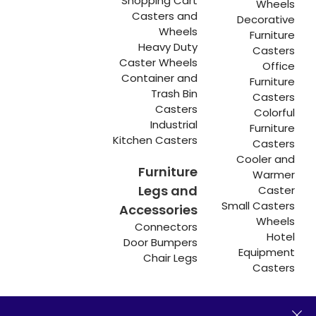
Shopping Cart
Wheels
Casters and
Decorative
Wheels
Furniture
Heavy Duty
Casters
Caster Wheels
Office
Container and
Furniture
Trash Bin
Casters
Casters
Colorful
Industrial
Furniture
Kitchen Casters
Casters
Cooler and
Furniture
Warmer
Legs and
Caster
Small Casters
Accessories
Wheels
Connectors
Hotel
Door Bumpers
Equipment
Chair Legs
Casters