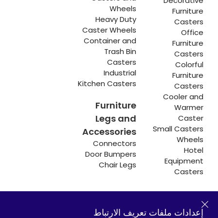
Decorative
Wheels
Furniture
Heavy Duty
Casters
Caster Wheels
Office
Container and
Furniture
Trash Bin
Casters
Casters
Colorful
Industrial
Furniture
Kitchen Casters
Casters
Cooler and
Furniture
Warmer
Legs and
Caster
Small Casters
Accessories
Wheels
Connectors
Hotel
Door Bumpers
Equipment
Chair Legs
Casters
إعدادات ملفات تعريف الارتباط
Hadımköy المصنع:
Atatürk Industrial Zone,