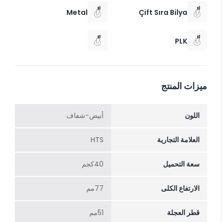
Metal
Çift Sıra Bilya
PLK
ميزات المنتج
اللون
أبيض-شفاف
العلامة التجارية
HTS
سعة التحميل
40كجم
الارتفاع الکلی
77مم
قطر العجلة
51مم