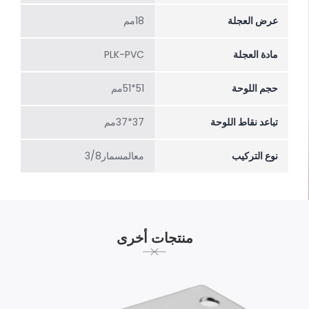
عرض العجلة
18مم
مادة العجلة
PLK-PVC
حجم اللوحة
51*51مم
تباعد نقاط اللوحة
37*37مم
نوع التركيب
معالمسمار3/8
منتجات أخرى