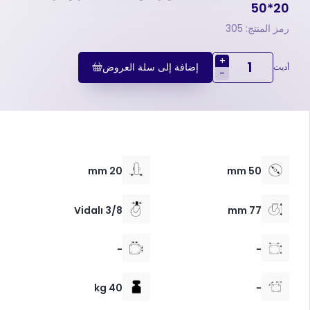
20*50
رمز المنتج: 305
+
إضافة إلى سلة العروض
أديت
-
20 mm
50 mm
3/8 Vidalı
77 mm
-
-
40 kg
-