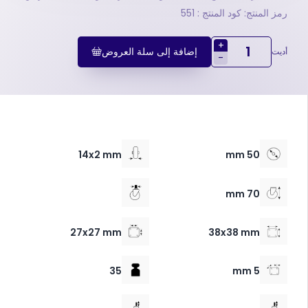
رمز المنتج: كود المنتج : 551
+
إضافة إلى سلة العروض
أديت
-
14x2 mm
50 mm
70 mm
27x27 mm
38x38 mm
35
5 mm