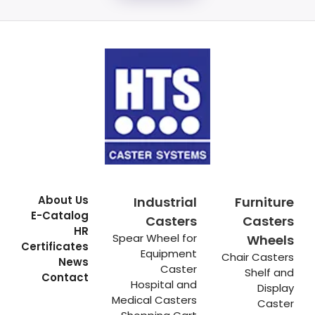
About Us
Industrial
Furniture
E-Catalog
Casters
Casters
HR
Spear Wheel for
Wheels
Certificates
Equipment
Chair Casters
News
Caster
Shelf and
Contact
Hospital and
Display
Medical Casters
Caster