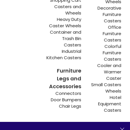
Shopping Cart
Wheels
Casters and
Decorative
Wheels
Furniture
Heavy Duty
Casters
Caster Wheels
Office
Container and
Furniture
Trash Bin
Casters
Casters
Colorful
Industrial
Furniture
Kitchen Casters
Casters
Cooler and
Furniture
Warmer
Legs and
Caster
Small Casters
Accessories
Wheels
Connectors
Hotel
Door Bumpers
Equipment
Chair Legs
Casters