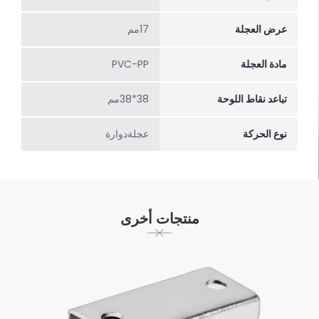
عرض العجلة
17مم
مادة العجلة
PVC-PP
تباعد نقاط اللوحة
38*38مم
نوع الحركة
عجلةدوارة
منتجات أخرى