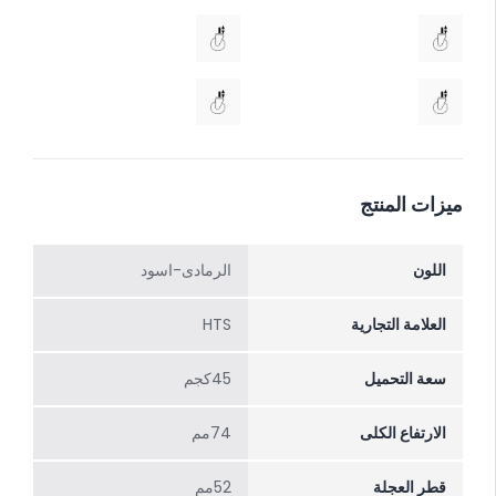
ميزات المنتج
اللون
الرمادی-اسود
العلامة التجارية
HTS
سعة التحميل
45كجم
الارتفاع الکلی
74مم
قطر العجلة
52مم