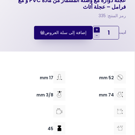
عجلة دوارة مع وصلة المسمار من مادة PVC و مع
فرامل – عجلة أثاث
رمز المنتج: 335
+
إضافة إلى سلة العروض
أديت
-
17 mm
52 mm
3/8 mm
74 mm
45