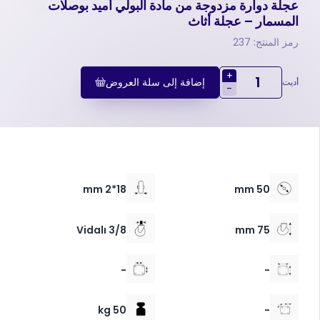
عجلة دوارة مزدوجة من مادة البولي أميد بوصلات
المسمار – عجلة أثاث
رمز المنتج: 237
+
إضافة إلى سلة العروض
أديت
-
18*2 mm
50 mm
3/8 Vidalı
75 mm
-
-
50 kg
-