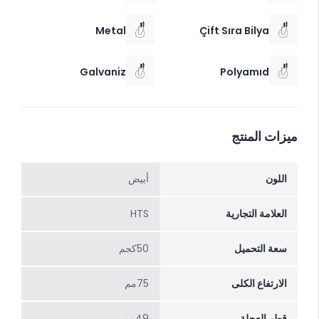
Metal
Çift Sıra Bilya
Galvaniz
Polyamıd
ميزات المنتج
اللون
أبيض
العلامة التجارية
HTS
سعة التحميل
50كجم
الارتفاع الکلی
75مم
قطر العجلة
49مم