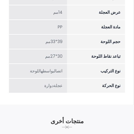
عرض العجلة
14مم
مادة العجلة
PP
حجم اللوحة
39*33مم
تباعد نقاط اللوحة
30*27مم
نوع التركيب
اتصالبواسطهاللوحة
نوع الحركة
عجلةدوارة
منتجات أخرى